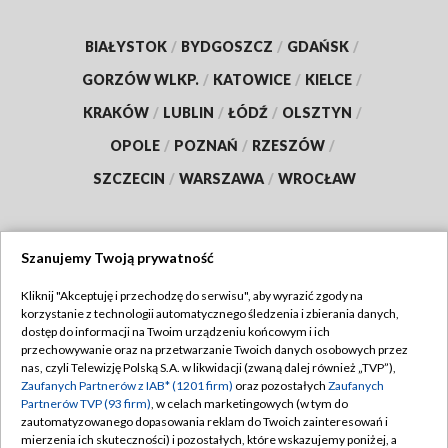
BIAŁYSTOK
/
BYDGOSZCZ
/
GDAŃSK
/
GORZÓW WLKP.
/
KATOWICE
/
KIELCE
/
KRAKÓW
/
LUBLIN
/
ŁÓDŹ
/
OLSZTYN
/
OPOLE
/
POZNAŃ
/
RZESZÓW
/
SZCZECIN
/
WARSZAWA
/
WROCŁAW
Szanujemy Twoją prywatność
Dołącz do nas:
Kliknij "Akceptuję i przechodzę do serwisu", aby wyrazić zgody na
korzystanie z technologii automatycznego śledzenia i zbierania danych,
TVP
dostęp do informacji na Twoim urządzeniu końcowym i ich
Abonament TVP
przechowywanie oraz na przetwarzanie Twoich danych osobowych przez
Regulamin TVP
nas, czyli Telewizję Polską S.A. w likwidacji (zwaną dalej również „TVP”),
Emisja w TVP
Polityka prywatności
Zaufanych Partnerów z IAB* (1201 firm)
oraz pozostałych
Zaufanych
Partnerów TVP (93 firm)
, w celach marketingowych (w tym do
Centrum informacji TVP
Moje zgody
zautomatyzowanego dopasowania reklam do Twoich zainteresowań i
mierzenia ich skuteczności) i pozostałych, które wskazujemy poniżej, a
Naziemna Telewizja Cyfrowa