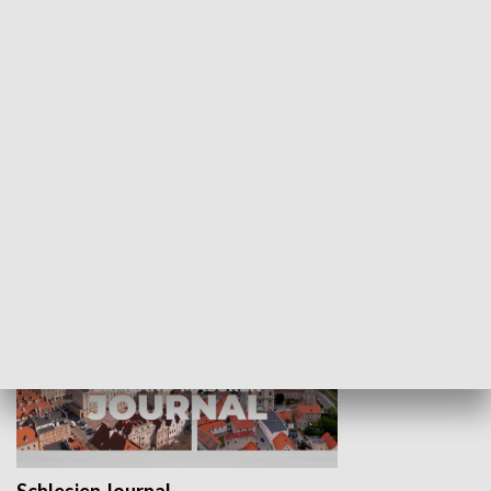
Wejściówka
Zakładka
MNIEJSZOŚCI