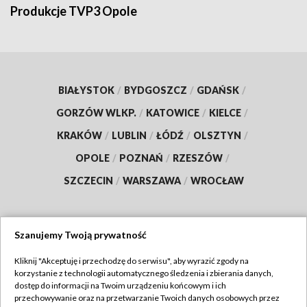
Produkcje TVP3 Opole
BIAŁYSTOK
/
BYDGOSZCZ
/
GDAŃSK
/
GORZÓW WLKP.
/
KATOWICE
/
KIELCE
/
KRAKÓW
/
LUBLIN
/
ŁÓDŹ
/
OLSZTYN
/
OPOLE
/
POZNAŃ
/
RZESZÓW
/
SZCZECIN
/
WARSZAWA
/
WROCŁAW
Szanujemy Twoją prywatność
Dołącz do nas:
Kliknij "Akceptuję i przechodzę do serwisu", aby wyrazić zgody na
korzystanie z technologii automatycznego śledzenia i zbierania danych,
TVP
dostęp do informacji na Twoim urządzeniu końcowym i ich
Abonament TVP
przechowywanie oraz na przetwarzanie Twoich danych osobowych przez
Regulamin TVP