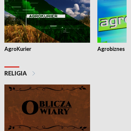
AgroKurier
Agrobiznes
RELIGIA