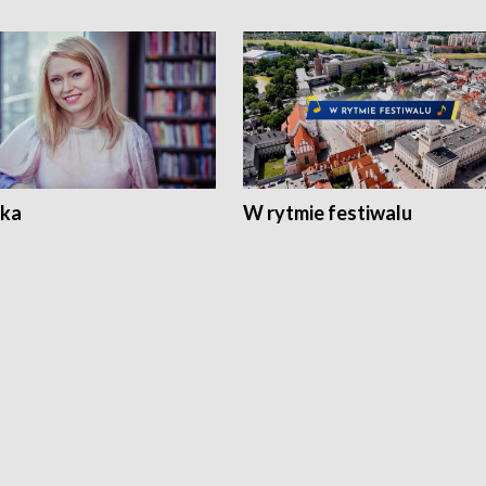
ka
W rytmie festiwalu