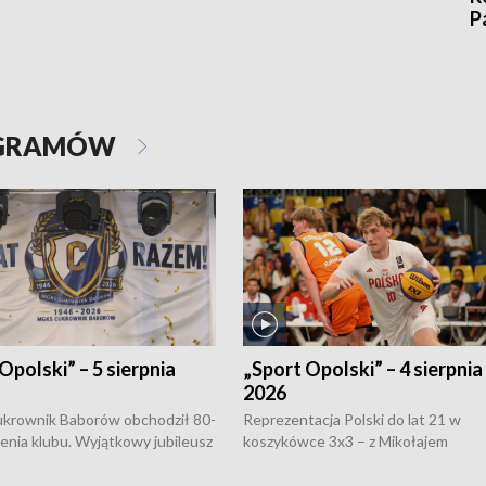
P
OGRAMÓW
Opolski” – 5 sierpnia
„Sport Opolski” – 4 sierpnia
2026
rownik Baborów obchodził 80-
Reprezentacja Polski do lat 21 w
nienia klubu. Wyjątkowy jubileusz
koszykówce 3x3 – z Mikołajem
 na sportowo. W programie
Kowalczykiem z opolskiego AZS-u 
 turnieju eliminacyjnym
składzie - wygrała dwa z trzech tur