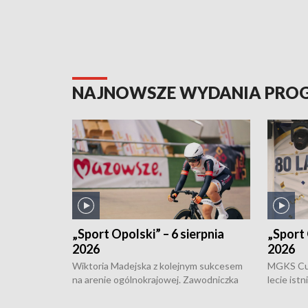
NAJNOWSZE WYDANIA PR
„Sport Opolski” – 6 sierpnia
„Sport 
2026
2026
Wiktoria Madejska z kolejnym sukcesem
MGKS Cuk
na arenie ogólnokrajowej. Zawodniczka
lecie ist
Klubu Kolarskiego Ziemia Brzeska
odbył się
została podwójna Mistrzynią Polski
również o