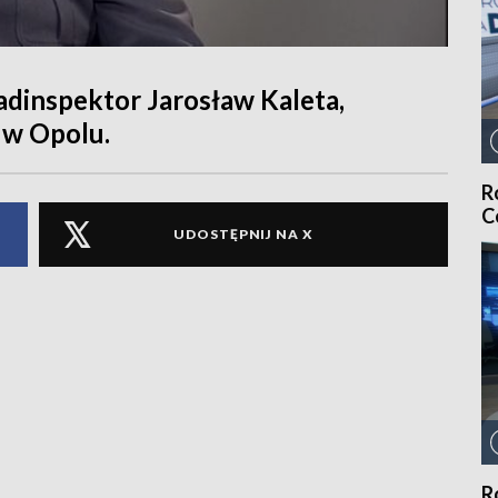
adinspektor Jarosław Kaleta,
 w Opolu.
R
C
UDOSTĘPNIJ NA X
R