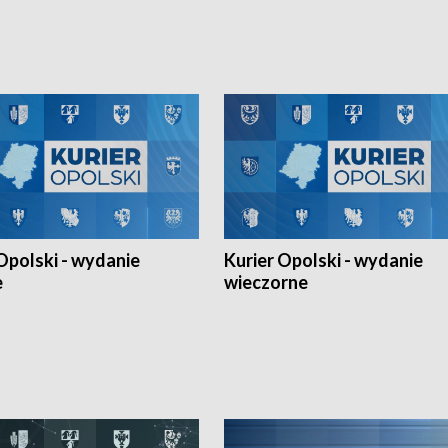
h Mistrzostw w siatkówce
w ramach Ligi Narodów. Rywalizacja
 amatorów w Opolu oraz o
odbyła się w węgierskim Szolnok.
lejarza Opole. Zapraszamy!
Opolski - wydanie
Kurier Opolski - wydanie
e
wieczorne