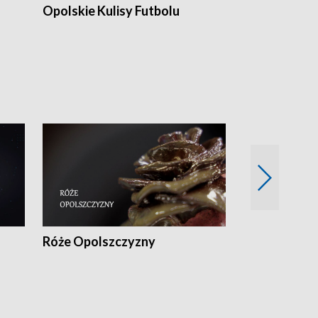
Opolskie Kulisy Futbolu
Złote chwile
sportu
Róże Opolszczyzny
Czas report