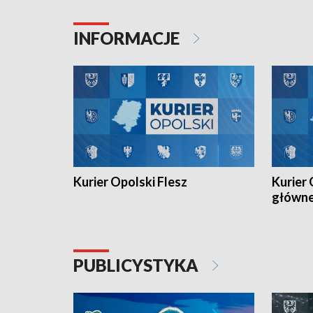
Juniorów Młodszych w kolarstwie
Otwartyc
torowym.
plażowej
INFORMACJE
meczu Ko
Kurier Opolski Flesz
Kurier 
główn
PUBLICYSTYKA