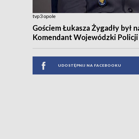
tvp3 opole
Gościem Łukasza Żygadły był n
Komendant Wojewódzki Policji
UDOSTĘPNIJ NA FACEBOOKU