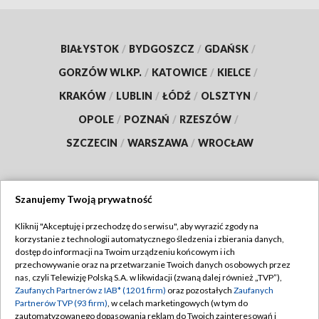
BIAŁYSTOK
/
BYDGOSZCZ
/
GDAŃSK
/
GORZÓW WLKP.
/
KATOWICE
/
KIELCE
/
KRAKÓW
/
LUBLIN
/
ŁÓDŹ
/
OLSZTYN
/
OPOLE
/
POZNAŃ
/
RZESZÓW
/
SZCZECIN
/
WARSZAWA
/
WROCŁAW
Szanujemy Twoją prywatność
Dołącz do nas:
Kliknij "Akceptuję i przechodzę do serwisu", aby wyrazić zgody na
korzystanie z technologii automatycznego śledzenia i zbierania danych,
TVP
dostęp do informacji na Twoim urządzeniu końcowym i ich
Abonament TVP
przechowywanie oraz na przetwarzanie Twoich danych osobowych przez
Regulamin TVP
nas, czyli Telewizję Polską S.A. w likwidacji (zwaną dalej również „TVP”),
Emisja w TVP
Zaufanych Partnerów z IAB* (1201 firm)
oraz pozostałych
Zaufanych
Polityka prywatności
Partnerów TVP (93 firm)
, w celach marketingowych (w tym do
Centrum informacji TVP
Moje zgody
zautomatyzowanego dopasowania reklam do Twoich zainteresowań i