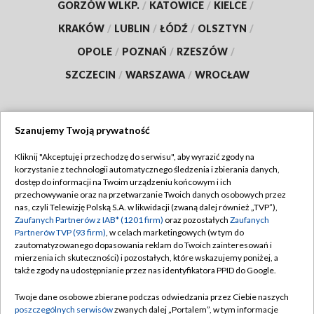
GORZÓW WLKP.
/
KATOWICE
/
KIELCE
/
KRAKÓW
/
LUBLIN
/
ŁÓDŹ
/
OLSZTYN
/
OPOLE
/
POZNAŃ
/
RZESZÓW
/
SZCZECIN
/
WARSZAWA
/
WROCŁAW
Szanujemy Twoją prywatność
Dołącz do nas:
Kliknij "Akceptuję i przechodzę do serwisu", aby wyrazić zgody na
korzystanie z technologii automatycznego śledzenia i zbierania danych,
TVP
dostęp do informacji na Twoim urządzeniu końcowym i ich
Abonament TVP
przechowywanie oraz na przetwarzanie Twoich danych osobowych przez
Regulamin TVP
nas, czyli Telewizję Polską S.A. w likwidacji (zwaną dalej również „TVP”),
Emisja w TVP
Polityka prywatności
Zaufanych Partnerów z IAB* (1201 firm)
oraz pozostałych
Zaufanych
Partnerów TVP (93 firm)
, w celach marketingowych (w tym do
Centrum informacji TVP
Moje zgody
zautomatyzowanego dopasowania reklam do Twoich zainteresowań i
mierzenia ich skuteczności) i pozostałych, które wskazujemy poniżej, a
Naziemna Telewizja Cyfrowa
Pomoc
także zgody na udostępnianie przez nas identyfikatora PPID do Google.
Sklep TVP
Biuro reklamy
Twoje dane osobowe zbierane podczas odwiedzania przez Ciebie naszych
Rada Programowa
Kontakt
poszczególnych serwisów
zwanych dalej „Portalem”, w tym informacje