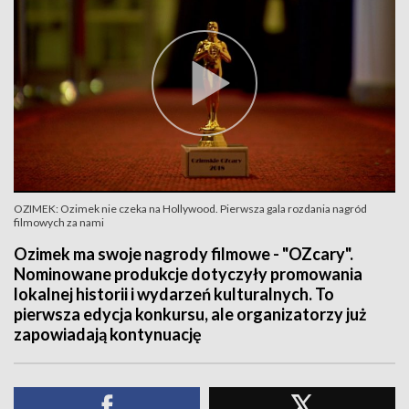
OZIMEK: Ozimek nie czeka na Hollywood. Pierwsza gala rozdania nagród
filmowych za nami
Ozimek ma swoje nagrody filmowe - "OZcary".
Nominowane produkcje dotyczyły promowania
lokalnej historii i wydarzeń kulturalnych. To
pierwsza edycja konkursu, ale organizatorzy już
zapowiadają kontynuację