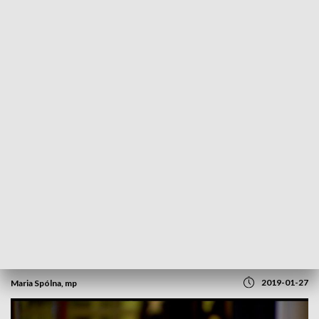
POWRÓT DO
OPOLE
TVP REGIONY
Ozimek nie czeka na Hollywood.
Pierwsza gala rozdania nagród
filmowych za nami
2019-01-27
Maria Spólna, mp