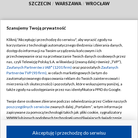
SZCZECIN
/
WARSZAWA
/
WROCŁAW
Szanujemy Twoją prywatność
Dołącz do nas:
Kliknij "Akceptuję i przechodzę do serwisu", aby wyrazić zgody na
korzystanie z technologii automatycznego śledzenia i zbierania danych,
TVP
dostęp do informacji na Twoim urządzeniu końcowym i ich
Abonament TVP
przechowywanie oraz na przetwarzanie Twoich danych osobowych przez
Regulamin TVP
nas, czyli Telewizję Polską S.A. w likwidacji (zwaną dalej również „TVP”),
Emisja w TVP
Zaufanych Partnerów z IAB* (1201 firm)
oraz pozostałych
Zaufanych
Polityka prywatności
Partnerów TVP (93 firm)
, w celach marketingowych (w tym do
Centrum informacji TVP
Moje zgody
zautomatyzowanego dopasowania reklam do Twoich zainteresowań i
mierzenia ich skuteczności) i pozostałych, które wskazujemy poniżej, a
Naziemna Telewizja Cyfrowa
Pomoc
także zgody na udostępnianie przez nas identyfikatora PPID do Google.
Sklep TVP
Biuro reklamy
Twoje dane osobowe zbierane podczas odwiedzania przez Ciebie naszych
Rada Programowa
poszczególnych serwisów
zwanych dalej „Portalem”, w tym informacje
Kontakt
zapisywane za pomocą technologii takich jak: pliki cookie, sygnalizatory
System NOS
WWW lub innych podobnych technologii umożliwiających świadczenie
dopasowanych i bezpiecznych usług, personalizację treści oraz reklam,
Informacje o nadawcy
Kanały
udostępnianie funkcji mediów społecznościowych oraz analizowanie
Akceptuję i przechodzę do serwisu
ruchu w Internecie.
Program dla prasy