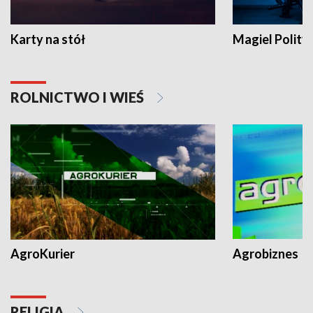
Karty na stół
Magiel Polity
ROLNICTWO I WIEŚ
AgroKurier
Agrobiznes
RELIGIA