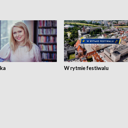
ka
W rytmie festiwalu