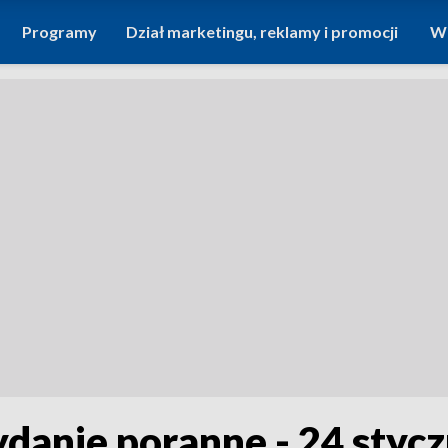
Programy
Dział marketingu, reklamy i promocji
Wi
ydanie poranne - 24 styc