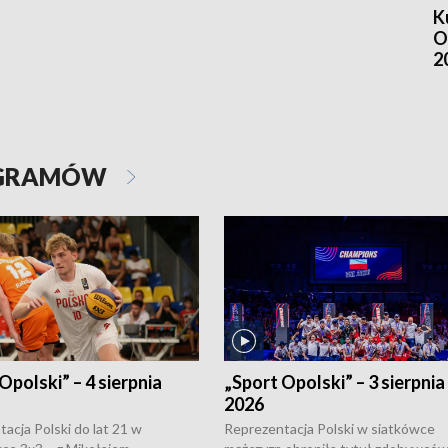
K
O
2
OGRAMÓW
Opolski” – 4 sierpnia
„Sport Opolski” – 3 sierpnia
2026
acja Polski do lat 21 w
Reprezentacja Polski w siatkówce