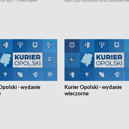
ce 3x3 – z Mikołajem
mężczyzn obroniła tytuł zdobywców 
kiem z opolskiego AZS-u w
Narodów. W finale pokonali Amery
- wygrała dwa z trzech turniejów
po tie-breaku. W meczu nie zabrakł
Ligi Narodów. Rywalizacja
opolskich wątków.
ę w węgierskim Szolnok.
Opolski - wydanie
Kurier Opolski - wydanie
e
wieczorne