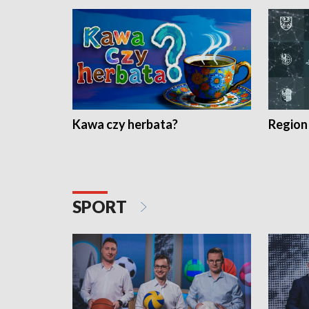
Kawa czy herbata?
Region
SPORT