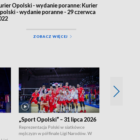
urier Opolski - wydanie poranne: Kurier
polski - wydanie poranne - 29 czerwca
022
ZOBACZ WIĘCEJ
„Sport Opolski” – 31 lipca 2026
„Sport Opolsk
Reprezentacja Polski w siatkówce
W poniedziałek 
mężczyzn w półfinale Ligi Narodów. W
edycja Tour de 
meczu ćwierćfinałowym tych rozgrywek,
opolskie będzie 