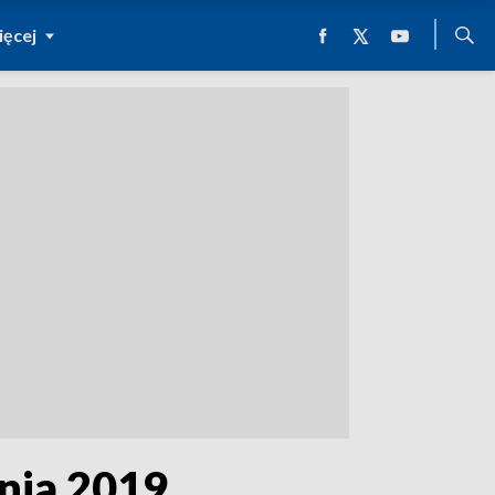
ęcej
znia 2019