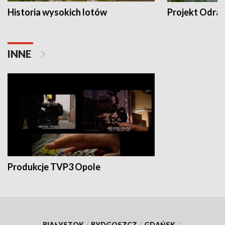
Historia wysokich lotów
Projekt Odra
INNE
Produkcje TVP3 Opole
BIAŁYSTOK
/
BYDGOSZCZ
/
GDAŃSK
/