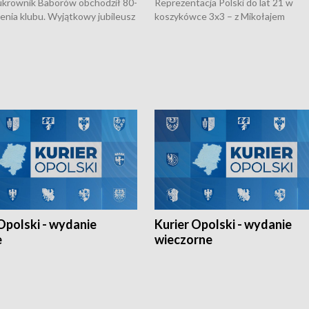
rownik Baborów obchodził 80-
Reprezentacja Polski do lat 21 w
nienia klubu. Wyjątkowy jubileusz
koszykówce 3x3 – z Mikołajem
 na sportowo. W programie
Kowalczykiem z opolskiego AZS-u 
 turnieju eliminacyjnym
składzie - wygrała dwa z trzech tur
h Mistrzostw w siatkówce
w ramach Ligi Narodów. Rywalizacja
 amatorów w Opolu oraz o
odbyła się w węgierskim Szolnok.
lejarza Opole. Zapraszamy!
Opolski - wydanie
Kurier Opolski - wydanie
e
wieczorne