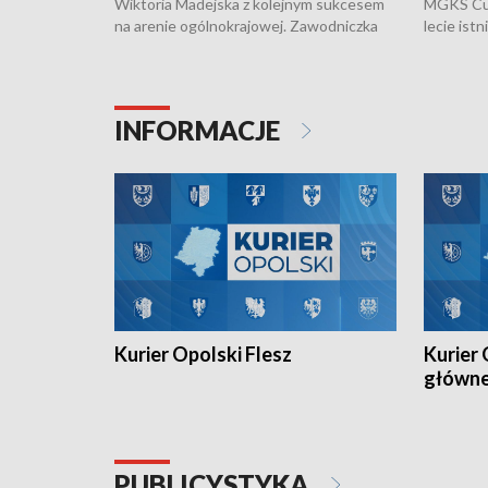
Wiktoria Madejska z kolejnym sukcesem
MGKS Cuk
na arenie ogólnokrajowej. Zawodniczka
lecie ist
Klubu Kolarskiego Ziemia Brzeska
odbył się
została podwójna Mistrzynią Polski
również o
Juniorów Młodszych w kolarstwie
Otwartyc
torowym.
plażowej
INFORMACJE
meczu Ko
Kurier Opolski Flesz
Kurier 
główn
PUBLICYSTYKA