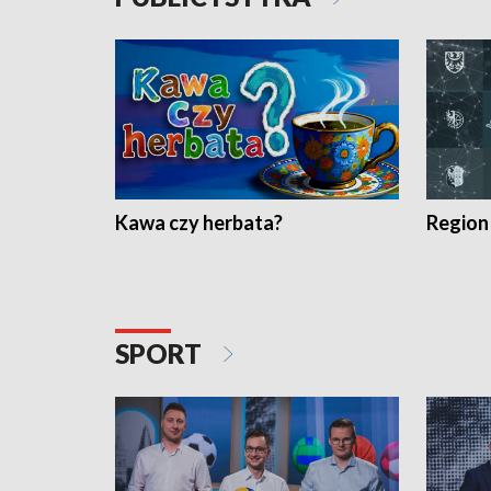
Kawa czy herbata?
Region
SPORT