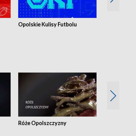
Opolskie Kulisy Futbolu
Złote chwile
sportu
Róże Opolszczyzny
Czas report