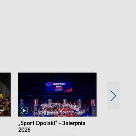
„Sport Opolski” – 3 sierpnia
„Sport Opolsk
2026
Reprezentacja P