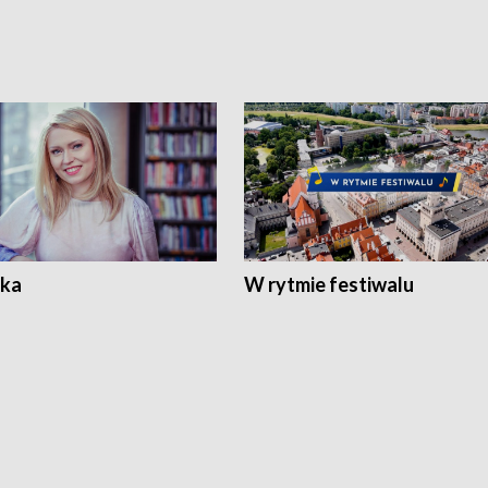
ka
W rytmie festiwalu