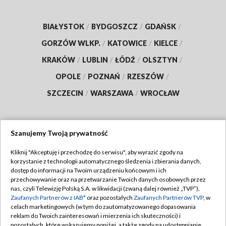
BIAŁYSTOK
/
BYDGOSZCZ
/
GDAŃSK
/
GORZÓW WLKP.
/
KATOWICE
/
KIELCE
/
KRAKÓW
/
LUBLIN
/
ŁÓDŹ
/
OLSZTYN
/
OPOLE
/
POZNAŃ
/
RZESZÓW
/
SZCZECIN
/
WARSZAWA
/
WROCŁAW
Szanujemy Twoją prywatność
Dołącz do nas:
Kliknij "Akceptuję i przechodzę do serwisu", aby wyrazić zgody na
korzystanie z technologii automatycznego śledzenia i zbierania danych,
TVP
dostęp do informacji na Twoim urządzeniu końcowym i ich
Abonament TVP
przechowywanie oraz na przetwarzanie Twoich danych osobowych przez
Regulamin TVP
nas, czyli Telewizję Polską S.A. w likwidacji (zwaną dalej również „TVP”),
Emisja w TVP
Polityka prywatności
Zaufanych Partnerów z IAB*
oraz pozostałych
Zaufanych Partnerów TVP
, w
celach marketingowych (w tym do zautomatyzowanego dopasowania
Centrum informacji TVP
Moje zgody
reklam do Twoich zainteresowań i mierzenia ich skuteczności) i
pozostałych, które wskazujemy poniżej, a także zgody na udostępnianie