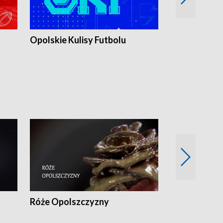
Opolskie Kulisy Futbolu
Złote chwile
sportu
Róże Opolszczyzny
Czas report