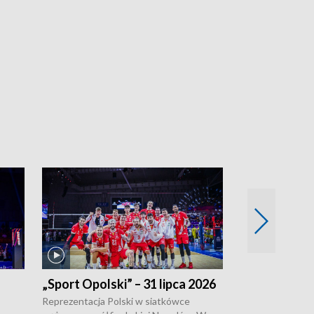
„Sport Opolski” – 31 lipca 2026
„Sport Opolsk
Reprezentacja Polski w siatkówce
W poniedziałek 