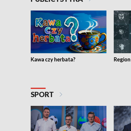
Kawa czy herbata?
Region
SPORT