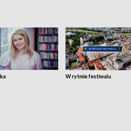
ka
W rytmie festiwalu