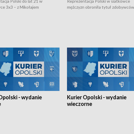
acja Polski do lat 21 w
Reprezentacja Polski w siatkówce
ce 3x3 – z Mikołajem
mężczyzn obroniła tytuł zdobywców 
kiem z opolskiego AZS-u w
Narodów. W finale pokonali Amery
- wygrała dwa z trzech turniejów
po tie-breaku. W meczu nie zabrakł
Ligi Narodów. Rywalizacja
opolskich wątków.
ę w węgierskim Szolnok.
Opolski - wydanie
Kurier Opolski - wydanie
e
wieczorne