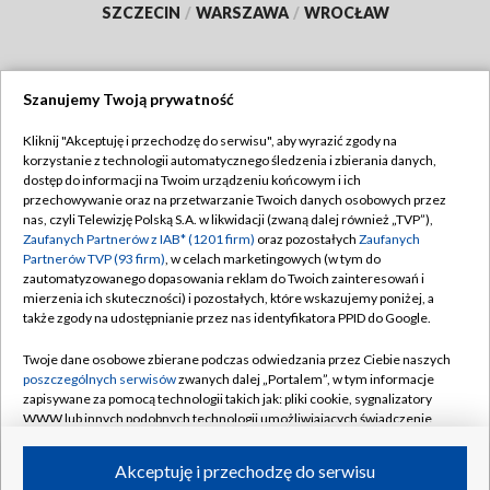
SZCZECIN
/
WARSZAWA
/
WROCŁAW
Szanujemy Twoją prywatność
Dołącz do nas:
Kliknij "Akceptuję i przechodzę do serwisu", aby wyrazić zgody na
korzystanie z technologii automatycznego śledzenia i zbierania danych,
TVP
dostęp do informacji na Twoim urządzeniu końcowym i ich
Abonament TVP
przechowywanie oraz na przetwarzanie Twoich danych osobowych przez
Regulamin TVP
nas, czyli Telewizję Polską S.A. w likwidacji (zwaną dalej również „TVP”),
Emisja w TVP
Zaufanych Partnerów z IAB* (1201 firm)
oraz pozostałych
Zaufanych
Polityka prywatności
Partnerów TVP (93 firm)
, w celach marketingowych (w tym do
Centrum informacji TVP
Moje zgody
zautomatyzowanego dopasowania reklam do Twoich zainteresowań i
mierzenia ich skuteczności) i pozostałych, które wskazujemy poniżej, a
Naziemna Telewizja Cyfrowa
Pomoc
także zgody na udostępnianie przez nas identyfikatora PPID do Google.
Sklep TVP
Biuro reklamy
Twoje dane osobowe zbierane podczas odwiedzania przez Ciebie naszych
Rada Programowa
poszczególnych serwisów
zwanych dalej „Portalem”, w tym informacje
Kontakt
zapisywane za pomocą technologii takich jak: pliki cookie, sygnalizatory
System NOS
WWW lub innych podobnych technologii umożliwiających świadczenie
dopasowanych i bezpiecznych usług, personalizację treści oraz reklam,
Informacje o nadawcy
Kanały
udostępnianie funkcji mediów społecznościowych oraz analizowanie
Akceptuję i przechodzę do serwisu
ruchu w Internecie.
Program dla prasy