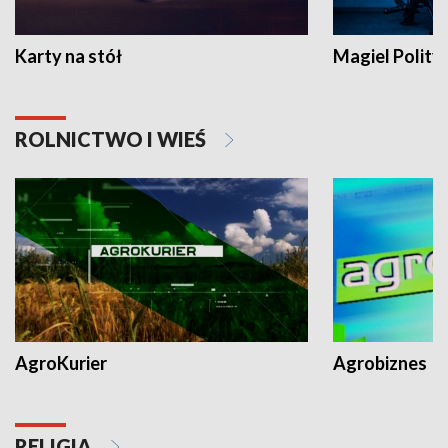
Karty na stół
Magiel Polity
ROLNICTWO I WIEŚ
AgroKurier
Agrobiznes
RELIGIA