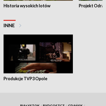
Historia wysokich lotów
Projekt Odra
INNE
Produkcje TVP3 Opole
BIAŁYSTOK
/
BYDGOSZCZ
/
GDAŃSK
/