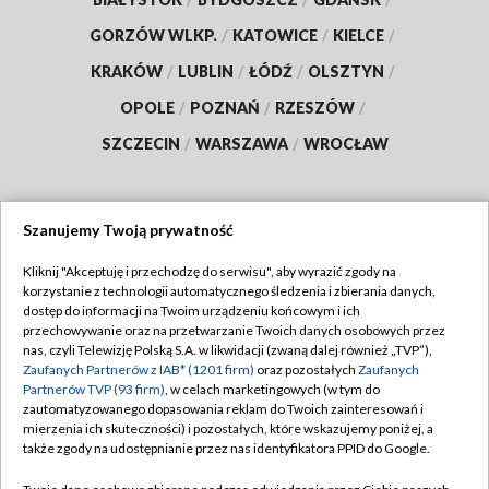
GORZÓW WLKP.
/
KATOWICE
/
KIELCE
/
KRAKÓW
/
LUBLIN
/
ŁÓDŹ
/
OLSZTYN
/
OPOLE
/
POZNAŃ
/
RZESZÓW
/
SZCZECIN
/
WARSZAWA
/
WROCŁAW
Szanujemy Twoją prywatność
Dołącz do nas:
Kliknij "Akceptuję i przechodzę do serwisu", aby wyrazić zgody na
korzystanie z technologii automatycznego śledzenia i zbierania danych,
TVP
dostęp do informacji na Twoim urządzeniu końcowym i ich
Abonament TVP
przechowywanie oraz na przetwarzanie Twoich danych osobowych przez
Regulamin TVP
nas, czyli Telewizję Polską S.A. w likwidacji (zwaną dalej również „TVP”),
Emisja w TVP
Zaufanych Partnerów z IAB* (1201 firm)
oraz pozostałych
Zaufanych
Polityka prywatności
Partnerów TVP (93 firm)
, w celach marketingowych (w tym do
Centrum informacji TVP
Moje zgody
zautomatyzowanego dopasowania reklam do Twoich zainteresowań i
mierzenia ich skuteczności) i pozostałych, które wskazujemy poniżej, a
Naziemna Telewizja Cyfrowa
Pomoc
także zgody na udostępnianie przez nas identyfikatora PPID do Google.
Sklep TVP
Biuro reklamy