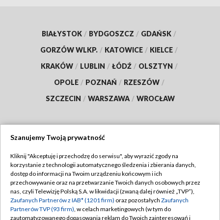
BIAŁYSTOK
/
BYDGOSZCZ
/
GDAŃSK
/
GORZÓW WLKP.
/
KATOWICE
/
KIELCE
/
KRAKÓW
/
LUBLIN
/
ŁÓDŹ
/
OLSZTYN
/
OPOLE
/
POZNAŃ
/
RZESZÓW
/
SZCZECIN
/
WARSZAWA
/
WROCŁAW
Szanujemy Twoją prywatność
Dołącz do nas:
Kliknij "Akceptuję i przechodzę do serwisu", aby wyrazić zgody na
korzystanie z technologii automatycznego śledzenia i zbierania danych,
TVP
dostęp do informacji na Twoim urządzeniu końcowym i ich
Abonament TVP
przechowywanie oraz na przetwarzanie Twoich danych osobowych przez
Regulamin TVP
nas, czyli Telewizję Polską S.A. w likwidacji (zwaną dalej również „TVP”),
Emisja w TVP
Zaufanych Partnerów z IAB* (1201 firm)
oraz pozostałych
Zaufanych
Polityka prywatności
Partnerów TVP (93 firm)
, w celach marketingowych (w tym do
Centrum informacji TVP
Moje zgody
zautomatyzowanego dopasowania reklam do Twoich zainteresowań i