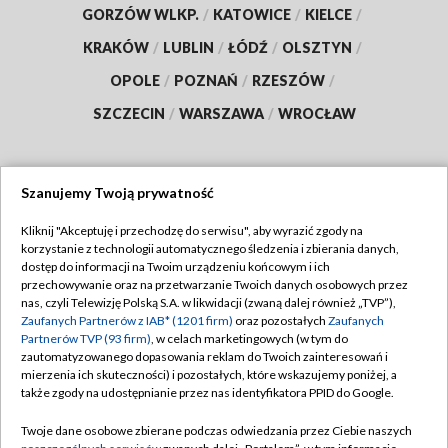
GORZÓW WLKP.
/
KATOWICE
/
KIELCE
/
KRAKÓW
/
LUBLIN
/
ŁÓDŹ
/
OLSZTYN
/
OPOLE
/
POZNAŃ
/
RZESZÓW
/
SZCZECIN
/
WARSZAWA
/
WROCŁAW
Szanujemy Twoją prywatność
Dołącz do nas:
Kliknij "Akceptuję i przechodzę do serwisu", aby wyrazić zgody na
korzystanie z technologii automatycznego śledzenia i zbierania danych,
TVP
dostęp do informacji na Twoim urządzeniu końcowym i ich
Abonament TVP
przechowywanie oraz na przetwarzanie Twoich danych osobowych przez
Regulamin TVP
nas, czyli Telewizję Polską S.A. w likwidacji (zwaną dalej również „TVP”),
Emisja w TVP
Zaufanych Partnerów z IAB* (1201 firm)
oraz pozostałych
Zaufanych
Polityka prywatności
Partnerów TVP (93 firm)
, w celach marketingowych (w tym do
Centrum informacji TVP
Moje zgody
zautomatyzowanego dopasowania reklam do Twoich zainteresowań i
mierzenia ich skuteczności) i pozostałych, które wskazujemy poniżej, a
Naziemna Telewizja Cyfrowa
Pomoc
także zgody na udostępnianie przez nas identyfikatora PPID do Google.
Sklep TVP
Biuro reklamy
Twoje dane osobowe zbierane podczas odwiedzania przez Ciebie naszych
Rada Programowa