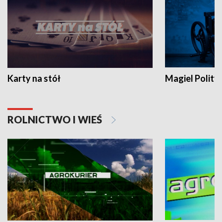
Karty na stół
Magiel Polity
ROLNICTWO I WIEŚ