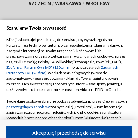
SZCZECIN
/
WARSZAWA
/
WROCŁAW
Szanujemy Twoją prywatność
Dołącz do nas:
Kliknij "Akceptuję i przechodzę do serwisu", aby wyrazić zgody na
korzystanie z technologii automatycznego śledzenia i zbierania danych,
TVP
dostęp do informacji na Twoim urządzeniu końcowym i ich
Abonament TVP
przechowywanie oraz na przetwarzanie Twoich danych osobowych przez
Regulamin TVP
nas, czyli Telewizję Polską S.A. w likwidacji (zwaną dalej również „TVP”),
Emisja w TVP
Zaufanych Partnerów z IAB* (1201 firm)
oraz pozostałych
Zaufanych
Polityka prywatności
Partnerów TVP (93 firm)
, w celach marketingowych (w tym do
Centrum informacji TVP
Moje zgody
zautomatyzowanego dopasowania reklam do Twoich zainteresowań i
mierzenia ich skuteczności) i pozostałych, które wskazujemy poniżej, a
Naziemna Telewizja Cyfrowa
Pomoc
także zgody na udostępnianie przez nas identyfikatora PPID do Google.
Sklep TVP
Biuro reklamy
Twoje dane osobowe zbierane podczas odwiedzania przez Ciebie naszych
Rada Programowa
poszczególnych serwisów
zwanych dalej „Portalem”, w tym informacje
Kontakt
zapisywane za pomocą technologii takich jak: pliki cookie, sygnalizatory
System NOS
WWW lub innych podobnych technologii umożliwiających świadczenie
dopasowanych i bezpiecznych usług, personalizację treści oraz reklam,
Informacje o nadawcy
Kanały
udostępnianie funkcji mediów społecznościowych oraz analizowanie
Akceptuję i przechodzę do serwisu
ruchu w Internecie.
Program dla prasy