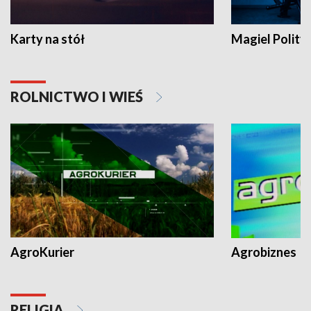
Karty na stół
Magiel Polity
ROLNICTWO I WIEŚ
AgroKurier
Agrobiznes
RELIGIA