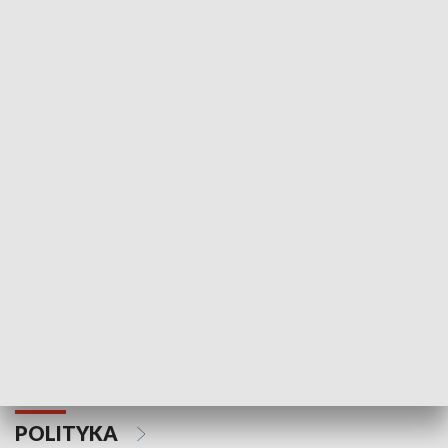
Wejściówka
Zakładka
MNIEJSZOŚCI
Schlesien Journal
POLITYKA