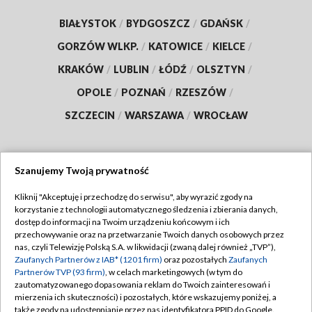
BIAŁYSTOK
/
BYDGOSZCZ
/
GDAŃSK
/
GORZÓW WLKP.
/
KATOWICE
/
KIELCE
/
KRAKÓW
/
LUBLIN
/
ŁÓDŹ
/
OLSZTYN
/
OPOLE
/
POZNAŃ
/
RZESZÓW
/
SZCZECIN
/
WARSZAWA
/
WROCŁAW
Szanujemy Twoją prywatność
Dołącz do nas:
Kliknij "Akceptuję i przechodzę do serwisu", aby wyrazić zgody na
korzystanie z technologii automatycznego śledzenia i zbierania danych,
TVP
dostęp do informacji na Twoim urządzeniu końcowym i ich
Abonament TVP
przechowywanie oraz na przetwarzanie Twoich danych osobowych przez
Regulamin TVP
nas, czyli Telewizję Polską S.A. w likwidacji (zwaną dalej również „TVP”),
Emisja w TVP
Zaufanych Partnerów z IAB* (1201 firm)
oraz pozostałych
Zaufanych
Polityka prywatności
Partnerów TVP (93 firm)
, w celach marketingowych (w tym do
Centrum informacji TVP
Moje zgody
zautomatyzowanego dopasowania reklam do Twoich zainteresowań i
mierzenia ich skuteczności) i pozostałych, które wskazujemy poniżej, a
Naziemna Telewizja Cyfrowa
Pomoc
także zgody na udostępnianie przez nas identyfikatora PPID do Google.