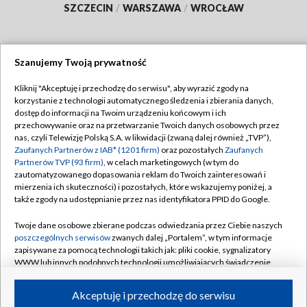
SZCZECIN
/
WARSZAWA
/
WROCŁAW
Szanujemy Twoją prywatność
Dołącz do nas:
Kliknij "Akceptuję i przechodzę do serwisu", aby wyrazić zgody na
korzystanie z technologii automatycznego śledzenia i zbierania danych,
TVP
dostęp do informacji na Twoim urządzeniu końcowym i ich
Abonament TVP
przechowywanie oraz na przetwarzanie Twoich danych osobowych przez
Regulamin TVP
nas, czyli Telewizję Polską S.A. w likwidacji (zwaną dalej również „TVP”),
Emisja w TVP
Zaufanych Partnerów z IAB* (1201 firm)
oraz pozostałych
Zaufanych
Polityka prywatności
Partnerów TVP (93 firm)
, w celach marketingowych (w tym do
Centrum informacji TVP
Moje zgody
zautomatyzowanego dopasowania reklam do Twoich zainteresowań i
mierzenia ich skuteczności) i pozostałych, które wskazujemy poniżej, a
Naziemna Telewizja Cyfrowa
Pomoc
także zgody na udostępnianie przez nas identyfikatora PPID do Google.
Sklep TVP
Biuro reklamy
Twoje dane osobowe zbierane podczas odwiedzania przez Ciebie naszych
Rada Programowa
poszczególnych serwisów
zwanych dalej „Portalem”, w tym informacje
Kontakt
zapisywane za pomocą technologii takich jak: pliki cookie, sygnalizatory
System NOS
WWW lub innych podobnych technologii umożliwiających świadczenie
dopasowanych i bezpiecznych usług, personalizację treści oraz reklam,
Informacje o nadawcy
Kanały
udostępnianie funkcji mediów społecznościowych oraz analizowanie
Akceptuję i przechodzę do serwisu
ruchu w Internecie.
Program dla prasy