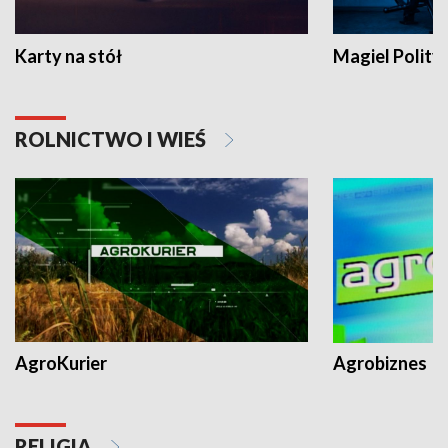
Karty na stół
Magiel Polity
ROLNICTWO I WIEŚ
AgroKurier
Agrobiznes
RELIGIA