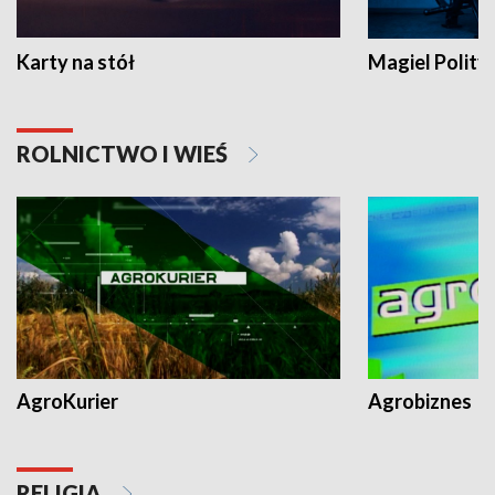
Karty na stół
Magiel Polity
ROLNICTWO I WIEŚ
AgroKurier
Agrobiznes
RELIGIA