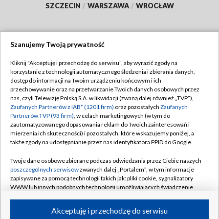
SZCZECIN
/
WARSZAWA
/
WROCŁAW
Szanujemy Twoją prywatność
Dołącz do nas:
Kliknij "Akceptuję i przechodzę do serwisu", aby wyrazić zgody na
korzystanie z technologii automatycznego śledzenia i zbierania danych,
TVP
dostęp do informacji na Twoim urządzeniu końcowym i ich
Abonament TVP
przechowywanie oraz na przetwarzanie Twoich danych osobowych przez
Regulamin TVP
nas, czyli Telewizję Polską S.A. w likwidacji (zwaną dalej również „TVP”),
Emisja w TVP
Zaufanych Partnerów z IAB* (1201 firm)
oraz pozostałych
Zaufanych
Polityka prywatności
Partnerów TVP (93 firm)
, w celach marketingowych (w tym do
Centrum informacji TVP
Moje zgody
zautomatyzowanego dopasowania reklam do Twoich zainteresowań i
mierzenia ich skuteczności) i pozostałych, które wskazujemy poniżej, a
Naziemna Telewizja Cyfrowa
Pomoc
także zgody na udostępnianie przez nas identyfikatora PPID do Google.
Sklep TVP
Biuro reklamy
Twoje dane osobowe zbierane podczas odwiedzania przez Ciebie naszych
Rada Programowa
poszczególnych serwisów
zwanych dalej „Portalem”, w tym informacje
Kontakt
zapisywane za pomocą technologii takich jak: pliki cookie, sygnalizatory
System NOS
WWW lub innych podobnych technologii umożliwiających świadczenie
dopasowanych i bezpiecznych usług, personalizację treści oraz reklam,
Informacje o nadawcy
Kanały
udostępnianie funkcji mediów społecznościowych oraz analizowanie
Akceptuję i przechodzę do serwisu
ruchu w Internecie.
Program dla prasy