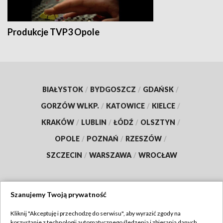
Produkcje TVP3 Opole
BIAŁYSTOK
/
BYDGOSZCZ
/
GDAŃSK
/
GORZÓW WLKP.
/
KATOWICE
/
KIELCE
/
KRAKÓW
/
LUBLIN
/
ŁÓDŹ
/
OLSZTYN
/
OPOLE
/
POZNAŃ
/
RZESZÓW
/
SZCZECIN
/
WARSZAWA
/
WROCŁAW
Szanujemy Twoją prywatność
Dołącz do nas:
Kliknij "Akceptuję i przechodzę do serwisu", aby wyrazić zgody na
korzystanie z technologii automatycznego śledzenia i zbierania danych,