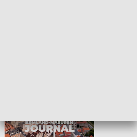
Wejściówka
Zakładka
MNIEJSZOŚCI