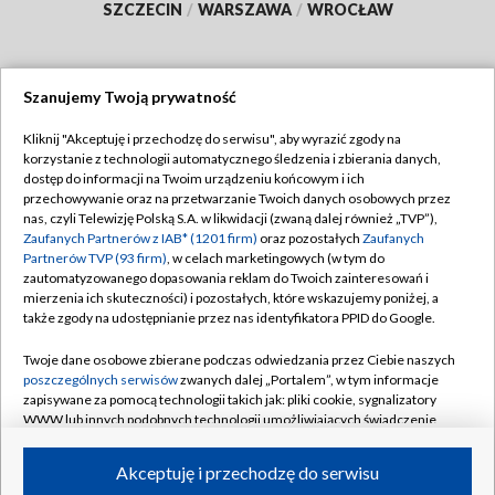
SZCZECIN
/
WARSZAWA
/
WROCŁAW
Szanujemy Twoją prywatność
Dołącz do nas:
Kliknij "Akceptuję i przechodzę do serwisu", aby wyrazić zgody na
korzystanie z technologii automatycznego śledzenia i zbierania danych,
TVP
dostęp do informacji na Twoim urządzeniu końcowym i ich
Abonament TVP
przechowywanie oraz na przetwarzanie Twoich danych osobowych przez
Regulamin TVP
nas, czyli Telewizję Polską S.A. w likwidacji (zwaną dalej również „TVP”),
Emisja w TVP
Polityka prywatności
Zaufanych Partnerów z IAB* (1201 firm)
oraz pozostałych
Zaufanych
Partnerów TVP (93 firm)
, w celach marketingowych (w tym do
Centrum informacji TVP
Moje zgody
zautomatyzowanego dopasowania reklam do Twoich zainteresowań i
mierzenia ich skuteczności) i pozostałych, które wskazujemy poniżej, a
Naziemna Telewizja Cyfrowa
Pomoc
także zgody na udostępnianie przez nas identyfikatora PPID do Google.
Sklep TVP
Biuro reklamy
Twoje dane osobowe zbierane podczas odwiedzania przez Ciebie naszych
Rada Programowa
Kontakt
poszczególnych serwisów
zwanych dalej „Portalem”, w tym informacje
zapisywane za pomocą technologii takich jak: pliki cookie, sygnalizatory
System NOS
WWW lub innych podobnych technologii umożliwiających świadczenie
dopasowanych i bezpiecznych usług, personalizację treści oraz reklam,
Informacje o nadawcy
Kanały
udostępnianie funkcji mediów społecznościowych oraz analizowanie
Akceptuję i przechodzę do serwisu
ruchu w Internecie.
Program dla prasy