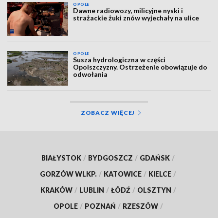
OPOLE
Dawne radiowozy, milicyjne nyski i
strażackie żuki znów wyjechały na ulice
OPOLE
Susza hydrologiczna w części
Opolszczyzny. Ostrzeżenie obowiązuje do
odwołania
ZOBACZ WIĘCEJ
BIAŁYSTOK
/
BYDGOSZCZ
/
GDAŃSK
/
GORZÓW WLKP.
/
KATOWICE
/
KIELCE
/
KRAKÓW
/
LUBLIN
/
ŁÓDŹ
/
OLSZTYN
/
OPOLE
/
POZNAŃ
/
RZESZÓW
/