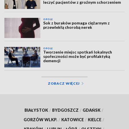
leczyć pacjentów z groźnym schorzeniem
OPOLE
Sok z buraków pomaga ciężarnym z
przewlekłą chorobą nerek
OPOLE
Tworzenie miejsc spotkań lokalnych
społeczności może być profilaktyką
demencji
ZOBACZ WIĘCEJ
BIAŁYSTOK
/
BYDGOSZCZ
/
GDAŃSK
/
GORZÓW WLKP.
/
KATOWICE
/
KIELCE
/