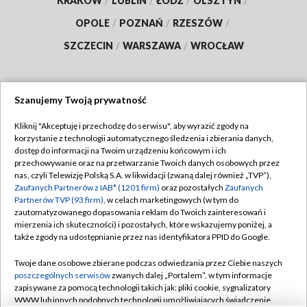
KRAKÓW
/
LUBLIN
/
ŁÓDŹ
/
OLSZTYN
/
OPOLE
/
POZNAŃ
/
RZESZÓW
/
SZCZECIN
/
WARSZAWA
/
WROCŁAW
Szanujemy Twoją prywatność
Dołącz do nas:
Kliknij "Akceptuję i przechodzę do serwisu", aby wyrazić zgody na
korzystanie z technologii automatycznego śledzenia i zbierania danych,
TVP
dostęp do informacji na Twoim urządzeniu końcowym i ich
Abonament TVP
przechowywanie oraz na przetwarzanie Twoich danych osobowych przez
Regulamin TVP
nas, czyli Telewizję Polską S.A. w likwidacji (zwaną dalej również „TVP”),
Emisja w TVP
Polityka prywatności
Zaufanych Partnerów z IAB* (1201 firm)
oraz pozostałych
Zaufanych
Partnerów TVP (93 firm)
, w celach marketingowych (w tym do
Centrum informacji TVP
Moje zgody
zautomatyzowanego dopasowania reklam do Twoich zainteresowań i
mierzenia ich skuteczności) i pozostałych, które wskazujemy poniżej, a
Naziemna Telewizja Cyfrowa
Pomoc
także zgody na udostępnianie przez nas identyfikatora PPID do Google.
Sklep TVP
Biuro reklamy
Twoje dane osobowe zbierane podczas odwiedzania przez Ciebie naszych
Rada Programowa
Kontakt
poszczególnych serwisów
zwanych dalej „Portalem”, w tym informacje
zapisywane za pomocą technologii takich jak: pliki cookie, sygnalizatory
System NOS
WWW lub innych podobnych technologii umożliwiających świadczenie