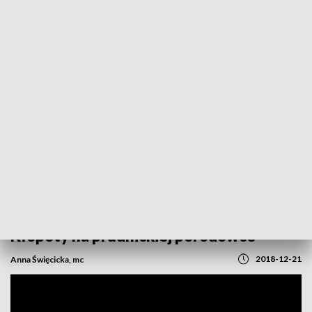
POWRÓT DO
OPOLE
TVP REGIONY
Czy dojdzie do zamknięcia oddziału?
Kłopoty na prudnickiej porodówce
2018-12-21
Anna Święcicka, mc