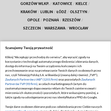
GORZÓW WLKP.
/
KATOWICE
/
KIELCE
/
KRAKÓW
/
LUBLIN
/
ŁÓDŹ
/
OLSZTYN
/
OPOLE
/
POZNAŃ
/
RZESZÓW
/
SZCZECIN
/
WARSZAWA
/
WROCŁAW
Szanujemy Twoją prywatność
Dołącz do nas:
Kliknij "Akceptuję i przechodzę do serwisu", aby wyrazić zgody na
korzystanie z technologii automatycznego śledzenia i zbierania danych,
TVP
dostęp do informacji na Twoim urządzeniu końcowym i ich
Abonament TVP
przechowywanie oraz na przetwarzanie Twoich danych osobowych przez
Regulamin TVP
nas, czyli Telewizję Polską S.A. w likwidacji (zwaną dalej również „TVP”),
Emisja w TVP
Zaufanych Partnerów z IAB* (1201 firm)
oraz pozostałych
Zaufanych
Polityka prywatności
Partnerów TVP (93 firm)
, w celach marketingowych (w tym do
Centrum informacji TVP
Moje zgody
zautomatyzowanego dopasowania reklam do Twoich zainteresowań i
mierzenia ich skuteczności) i pozostałych, które wskazujemy poniżej, a
Naziemna Telewizja Cyfrowa
Pomoc
także zgody na udostępnianie przez nas identyfikatora PPID do Google.
Sklep TVP
Biuro reklamy
Twoje dane osobowe zbierane podczas odwiedzania przez Ciebie naszych
Rada Programowa