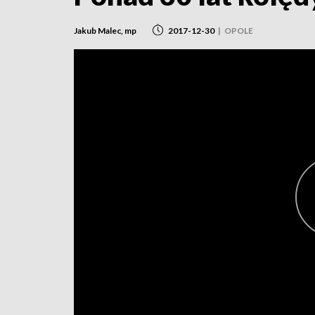
Jakub Malec, mp
2017-12-30
|
OPOLE