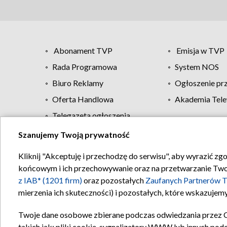
Abonament TVP
Emisja w TVP
Rada Programowa
System NOS
Biuro Reklamy
Ogłoszenie pr
Oferta Handlowa
Akademia Tele
Telegazeta ogłoszenia
Szanujemy Twoją prywatność
Regulamin TVP
Kliknij "Akceptuję i przechodzę do serwisu", aby wyrazić zg
końcowym i ich przechowywanie oraz na przetwarzanie Twoich
z IAB* (1201 firm)
oraz pozostałych
Zaufanych Partnerów T
mierzenia ich skuteczności) i pozostałych, które wskazujemy
Twoje dane osobowe zbierane podczas odwiedzania przez 
takich jak: pliki cookie, sygnalizatory WWW lub innych pod