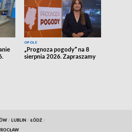
OPOLE
anie
„Prognoza pogody” na 8
6.
sierpnia 2026. Zapraszamy
KÓW
/
LUBLIN
/
ŁÓDŹ
/
ROCŁAW