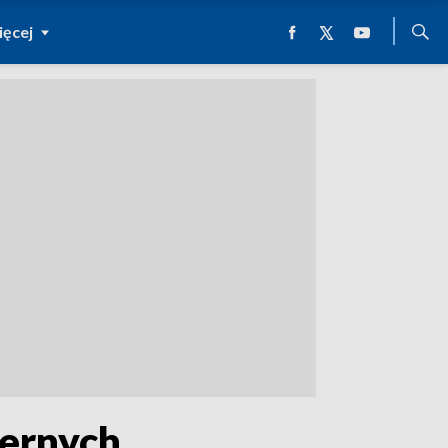
ęcej
iernych