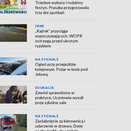
Trzeźwe wybory i rodzinny
festyn. Praszka przygotowała
trzy dni spotkań
INNE
„Kajtek” przyciąga
wypoczywających. WOPR
ostrzega przed ukrytym
ryzykiem
NA SYGNALE
Ogień przy przejeździe
kolejowym. Pożar w lesie pod
Jelową
EDUKACJA
Zawód sprawdzony w
praktyce. Uczniowie wyszli
poza szkolne sale
NA SYGNALE
Zasłabnięcie za kierownicą i
uderzenie w drzewo. Dwie
osoby trafiły do szpitala