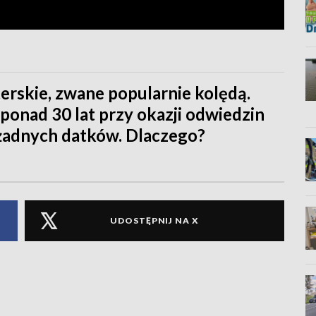
erskie, zwane popularnie kolędą.
onad 30 lat przy okazji odwiedzin
 żadnych datków. Dlaczego?
UDOSTĘPNIJ NA X