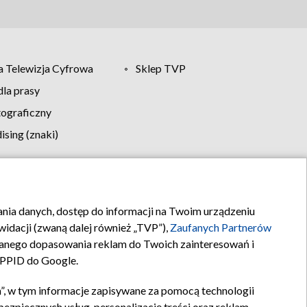
 Telewizja Cyfrowa
Sklep TVP
la prasy
tograficzny
sing (znaki)
klamy
Kontakt
rania danych, dostęp do informacji na Twoim urządzeniu
idacji (zwaną dalej również „TVP”),
Zaufanych Partnerów
anego dopasowania reklam do Twoich zainteresowań i
a PPID do Google.
”, w tym informacje zapisywane za pomocą technologii
zpiecznych usług, personalizację treści oraz reklam,