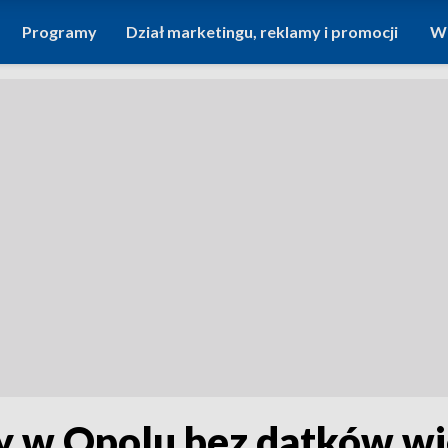
Programy
Dział marketingu, reklamy i promocji
Wi
dy w Opolu bez datków w