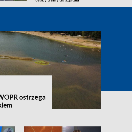
 WOPR ostrzega
kiem