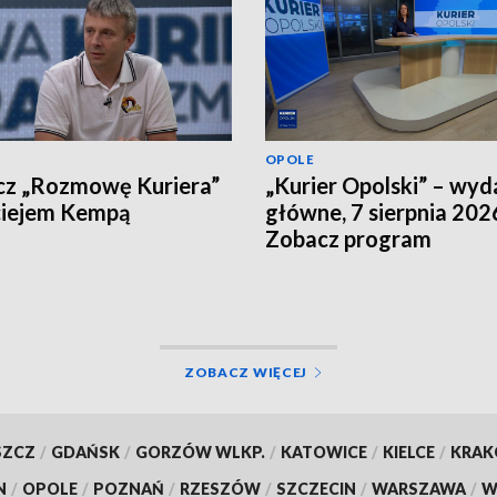
OPOLE
cz „Rozmowę Kuriera”
„Kurier Opolski” – wyd
ciejem Kempą
główne, 7 sierpnia 202
Zobacz program
ZOBACZ WIĘCEJ
SZCZ
/
GDAŃSK
/
GORZÓW WLKP.
/
KATOWICE
/
KIELCE
/
KRA
N
/
OPOLE
/
POZNAŃ
/
RZESZÓW
/
SZCZECIN
/
WARSZAWA
/
W