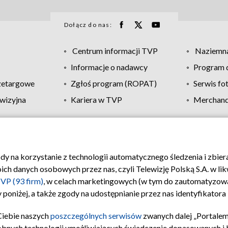
Dołącz do nas:
Centrum informacji TVP
Naziemna
Informacje o nadawcy
Program d
zetargowe
Zgłoś program (ROPAT)
Serwis fo
wizyjna
Kariera w TVP
Merchandi
Polityka prywatności
Moje zgody
Pomoc
Biuro re
ody na korzystanie z technologii automatycznego śledzenia i zbie
 danych osobowych przez nas, czyli Telewizję Polską S.A. w likw
VP (93 firm)
, w celach marketingowych (w tym do zautomatyzow
 poniżej, a także zgody na udostępnianie przez nas identyfikator
Ciebie naszych
poszczególnych serwisów
zwanych dalej „Portalem
obnych technologii umożliwiających świadczenie dopasowanych i be