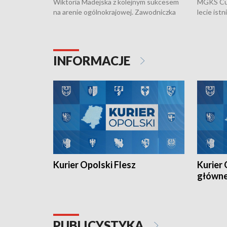
Wiktoria Madejska z kolejnym sukcesem
MGKS Cuk
na arenie ogólnokrajowej. Zawodniczka
lecie ist
Klubu Kolarskiego Ziemia Brzeska
odbył się
została podwójna Mistrzynią Polski
również o
Juniorów Młodszych w kolarstwie
Otwartyc
torowym.
plażowej
INFORMACJE
meczu Ko
Kurier Opolski Flesz
Kurier 
główn
PUBLICYSTYKA