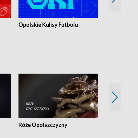
Opolskie Kulisy Futbolu
Złote chwile
sportu
Róże Opolszczyzny
Czas report