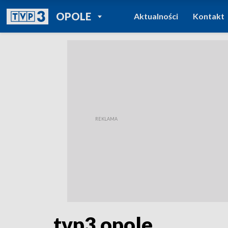
POWRÓT DO
OPOLE
Aktualności
Kontakt
TVP REGIONY
tvp3 opole