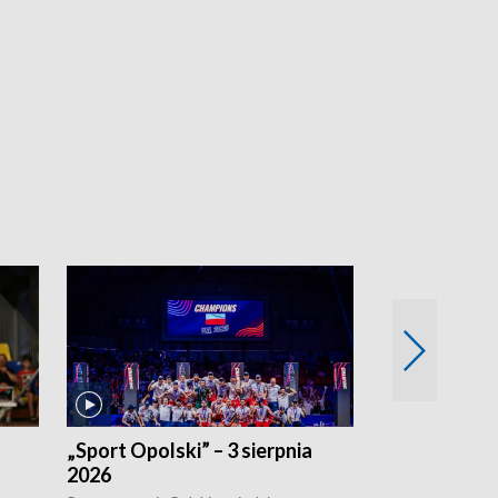
„Sport Opolski” – 3 sierpnia
„Sport Opolsk
2026
Reprezentacja P