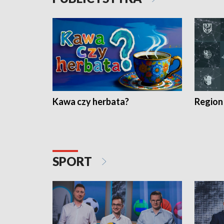
Kawa czy herbata?
Region
SPORT