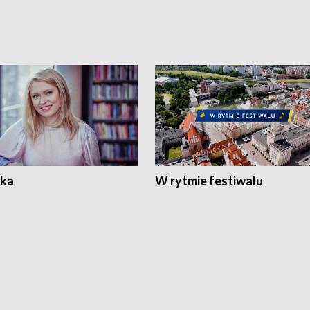
ka
W rytmie festiwalu