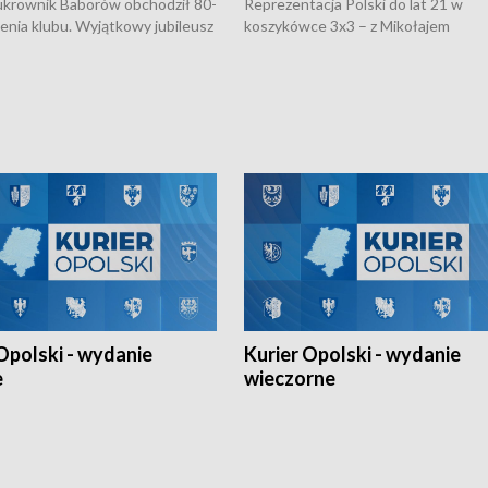
rownik Baborów obchodził 80-
Reprezentacja Polski do lat 21 w
nienia klubu. Wyjątkowy jubileusz
koszykówce 3x3 – z Mikołajem
 na sportowo. W programie
Kowalczykiem z opolskiego AZS-u 
 turnieju eliminacyjnym
składzie - wygrała dwa z trzech tur
h Mistrzostw w siatkówce
w ramach Ligi Narodów. Rywalizacja
 amatorów w Opolu oraz o
odbyła się w węgierskim Szolnok.
lejarza Opole. Zapraszamy!
Opolski - wydanie
Kurier Opolski - wydanie
e
wieczorne