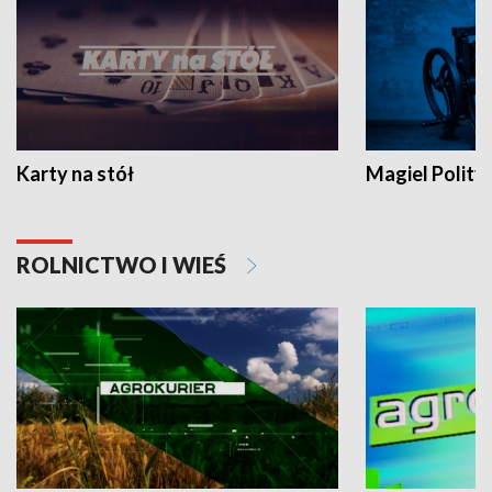
Karty na stół
Magiel Polity
ROLNICTWO I WIEŚ