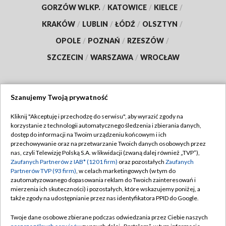
GORZÓW WLKP.
/
KATOWICE
/
KIELCE
/
KRAKÓW
/
LUBLIN
/
ŁÓDŹ
/
OLSZTYN
/
OPOLE
/
POZNAŃ
/
RZESZÓW
/
SZCZECIN
/
WARSZAWA
/
WROCŁAW
Szanujemy Twoją prywatność
Dołącz do nas:
Kliknij "Akceptuję i przechodzę do serwisu", aby wyrazić zgody na
korzystanie z technologii automatycznego śledzenia i zbierania danych,
TVP
dostęp do informacji na Twoim urządzeniu końcowym i ich
Abonament TVP
przechowywanie oraz na przetwarzanie Twoich danych osobowych przez
Regulamin TVP
nas, czyli Telewizję Polską S.A. w likwidacji (zwaną dalej również „TVP”),
Emisja w TVP
Zaufanych Partnerów z IAB* (1201 firm)
oraz pozostałych
Zaufanych
Polityka prywatności
Partnerów TVP (93 firm)
, w celach marketingowych (w tym do
Centrum informacji TVP
Moje zgody
zautomatyzowanego dopasowania reklam do Twoich zainteresowań i
mierzenia ich skuteczności) i pozostałych, które wskazujemy poniżej, a
Naziemna Telewizja Cyfrowa
Pomoc
także zgody na udostępnianie przez nas identyfikatora PPID do Google.
Sklep TVP
Biuro reklamy
Twoje dane osobowe zbierane podczas odwiedzania przez Ciebie naszych
Rada Programowa