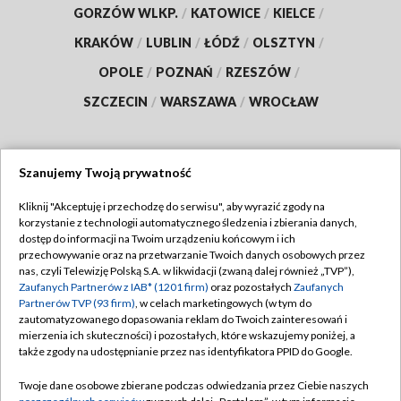
GORZÓW WLKP.
/
KATOWICE
/
KIELCE
/
KRAKÓW
/
LUBLIN
/
ŁÓDŹ
/
OLSZTYN
/
OPOLE
/
POZNAŃ
/
RZESZÓW
/
SZCZECIN
/
WARSZAWA
/
WROCŁAW
Szanujemy Twoją prywatność
Dołącz do nas:
Kliknij "Akceptuję i przechodzę do serwisu", aby wyrazić zgody na
korzystanie z technologii automatycznego śledzenia i zbierania danych,
TVP
dostęp do informacji na Twoim urządzeniu końcowym i ich
Abonament TVP
przechowywanie oraz na przetwarzanie Twoich danych osobowych przez
Regulamin TVP
nas, czyli Telewizję Polską S.A. w likwidacji (zwaną dalej również „TVP”),
Emisja w TVP
Zaufanych Partnerów z IAB* (1201 firm)
oraz pozostałych
Zaufanych
Polityka prywatności
Partnerów TVP (93 firm)
, w celach marketingowych (w tym do
Centrum informacji TVP
Moje zgody
zautomatyzowanego dopasowania reklam do Twoich zainteresowań i
mierzenia ich skuteczności) i pozostałych, które wskazujemy poniżej, a
Naziemna Telewizja Cyfrowa
Pomoc
także zgody na udostępnianie przez nas identyfikatora PPID do Google.
Sklep TVP
Biuro reklamy
Twoje dane osobowe zbierane podczas odwiedzania przez Ciebie naszych
Rada Programowa