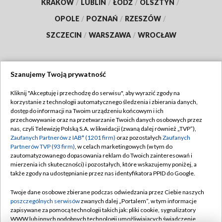
KRAKÓW
/
LUBLIN
/
ŁÓDŹ
/
OLSZTYN
/
OPOLE
/
POZNAŃ
/
RZESZÓW
/
SZCZECIN
/
WARSZAWA
/
WROCŁAW
Szanujemy Twoją prywatność
Dołącz do nas:
Kliknij "Akceptuję i przechodzę do serwisu", aby wyrazić zgody na
korzystanie z technologii automatycznego śledzenia i zbierania danych,
TVP
dostęp do informacji na Twoim urządzeniu końcowym i ich
Abonament TVP
przechowywanie oraz na przetwarzanie Twoich danych osobowych przez
Regulamin TVP
nas, czyli Telewizję Polską S.A. w likwidacji (zwaną dalej również „TVP”),
Emisja w TVP
Polityka prywatności
Zaufanych Partnerów z IAB* (1201 firm)
oraz pozostałych
Zaufanych
Partnerów TVP (93 firm)
, w celach marketingowych (w tym do
Centrum informacji TVP
Moje zgody
zautomatyzowanego dopasowania reklam do Twoich zainteresowań i
mierzenia ich skuteczności) i pozostałych, które wskazujemy poniżej, a
Naziemna Telewizja Cyfrowa
Pomoc
także zgody na udostępnianie przez nas identyfikatora PPID do Google.
Sklep TVP
Biuro reklamy
Twoje dane osobowe zbierane podczas odwiedzania przez Ciebie naszych
Rada Programowa
Kontakt
poszczególnych serwisów
zwanych dalej „Portalem”, w tym informacje
zapisywane za pomocą technologii takich jak: pliki cookie, sygnalizatory
System NOS
WWW lub innych podobnych technologii umożliwiających świadczenie