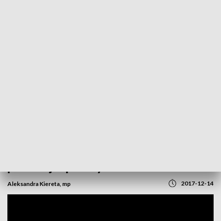
POWRÓT DO
OPOLE
TVP REGIONY
Brutalny atak na taksówkarza. Policja
poszukuje sprawcy
2017-12-14
Aleksandra Kiereta, mp