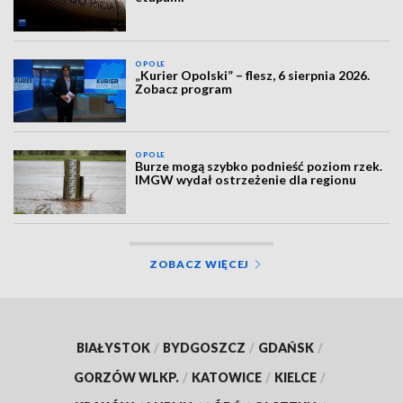
OPOLE
„Kurier Opolski” – flesz, 6 sierpnia 2026.
Zobacz program
OPOLE
Burze mogą szybko podnieść poziom rzek.
IMGW wydał ostrzeżenie dla regionu
ZOBACZ WIĘCEJ
BIAŁYSTOK
/
BYDGOSZCZ
/
GDAŃSK
/
GORZÓW WLKP.
/
KATOWICE
/
KIELCE
/