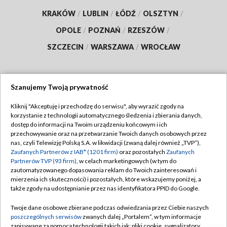
KRAKÓW
/
LUBLIN
/
ŁÓDŹ
/
OLSZTYN
/
OPOLE
/
POZNAŃ
/
RZESZÓW
/
SZCZECIN
/
WARSZAWA
/
WROCŁAW
Szanujemy Twoją prywatność
Dołącz do nas:
Kliknij "Akceptuję i przechodzę do serwisu", aby wyrazić zgody na
korzystanie z technologii automatycznego śledzenia i zbierania danych,
TVP
dostęp do informacji na Twoim urządzeniu końcowym i ich
Abonament TVP
przechowywanie oraz na przetwarzanie Twoich danych osobowych przez
Regulamin TVP
nas, czyli Telewizję Polską S.A. w likwidacji (zwaną dalej również „TVP”),
Emisja w TVP
Polityka prywatności
Zaufanych Partnerów z IAB* (1201 firm)
oraz pozostałych
Zaufanych
Partnerów TVP (93 firm)
, w celach marketingowych (w tym do
Centrum informacji TVP
Moje zgody
zautomatyzowanego dopasowania reklam do Twoich zainteresowań i
mierzenia ich skuteczności) i pozostałych, które wskazujemy poniżej, a
Naziemna Telewizja Cyfrowa
Pomoc
także zgody na udostępnianie przez nas identyfikatora PPID do Google.
Sklep TVP
Biuro reklamy
Twoje dane osobowe zbierane podczas odwiedzania przez Ciebie naszych
Rada Programowa
Kontakt
poszczególnych serwisów
zwanych dalej „Portalem”, w tym informacje
zapisywane za pomocą technologii takich jak: pliki cookie, sygnalizatory