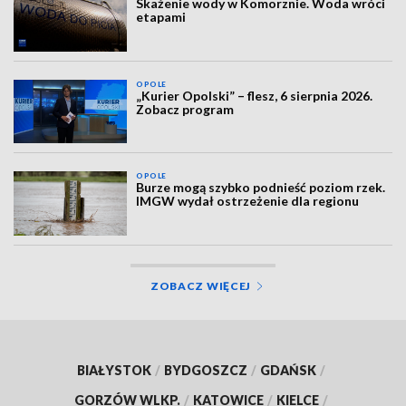
Skażenie wody w Komorznie. Woda wróci
etapami
OPOLE
„Kurier Opolski” – flesz, 6 sierpnia 2026.
Zobacz program
OPOLE
Burze mogą szybko podnieść poziom rzek.
IMGW wydał ostrzeżenie dla regionu
ZOBACZ WIĘCEJ
BIAŁYSTOK
/
BYDGOSZCZ
/
GDAŃSK
/
GORZÓW WLKP.
/
KATOWICE
/
KIELCE
/