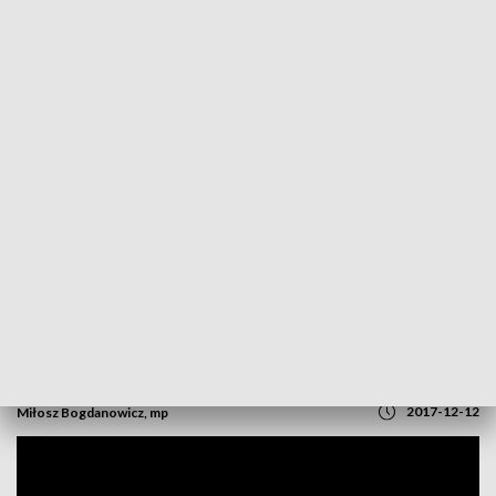
POWRÓT DO
OPOLE
TVP REGIONY
Policjanci radzą, jak nie paść ofiarą
oszustów i złodziei
2017-12-12
Miłosz Bogdanowicz, mp