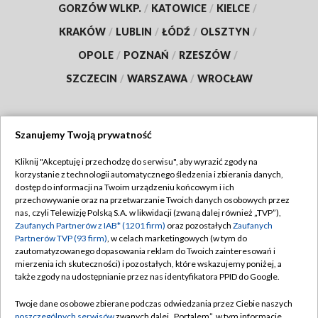
GORZÓW WLKP.
/
KATOWICE
/
KIELCE
/
KRAKÓW
/
LUBLIN
/
ŁÓDŹ
/
OLSZTYN
/
OPOLE
/
POZNAŃ
/
RZESZÓW
/
SZCZECIN
/
WARSZAWA
/
WROCŁAW
Szanujemy Twoją prywatność
Dołącz do nas:
Kliknij "Akceptuję i przechodzę do serwisu", aby wyrazić zgody na
korzystanie z technologii automatycznego śledzenia i zbierania danych,
TVP
dostęp do informacji na Twoim urządzeniu końcowym i ich
Abonament TVP
przechowywanie oraz na przetwarzanie Twoich danych osobowych przez
Regulamin TVP
nas, czyli Telewizję Polską S.A. w likwidacji (zwaną dalej również „TVP”),
Emisja w TVP
Polityka prywatności
Zaufanych Partnerów z IAB* (1201 firm)
oraz pozostałych
Zaufanych
Partnerów TVP (93 firm)
, w celach marketingowych (w tym do
Centrum informacji TVP
Moje zgody
zautomatyzowanego dopasowania reklam do Twoich zainteresowań i
mierzenia ich skuteczności) i pozostałych, które wskazujemy poniżej, a
Naziemna Telewizja Cyfrowa
Pomoc
także zgody na udostępnianie przez nas identyfikatora PPID do Google.
Sklep TVP
Biuro reklamy
Twoje dane osobowe zbierane podczas odwiedzania przez Ciebie naszych
Rada Programowa
Kontakt
poszczególnych serwisów
zwanych dalej „Portalem”, w tym informacje