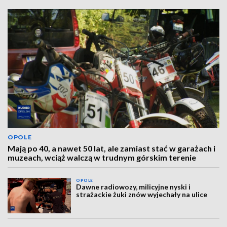
OPOLE
Mają po 40, a nawet 50 lat, ale zamiast stać w garażach i
muzeach, wciąż walczą w trudnym górskim terenie
OPOLE
Dawne radiowozy, milicyjne nyski i
strażackie żuki znów wyjechały na ulice