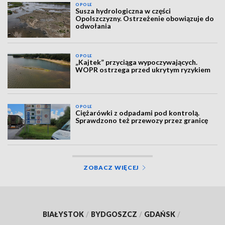
OPOLE
Susza hydrologiczna w części
Opolszczyzny. Ostrzeżenie obowiązuje do
odwołania
OPOLE
„Kajtek” przyciąga wypoczywających.
WOPR ostrzega przed ukrytym ryzykiem
OPOLE
Ciężarówki z odpadami pod kontrolą.
Sprawdzono też przewozy przez granicę
ZOBACZ WIĘCEJ
BIAŁYSTOK
/
BYDGOSZCZ
/
GDAŃSK
/