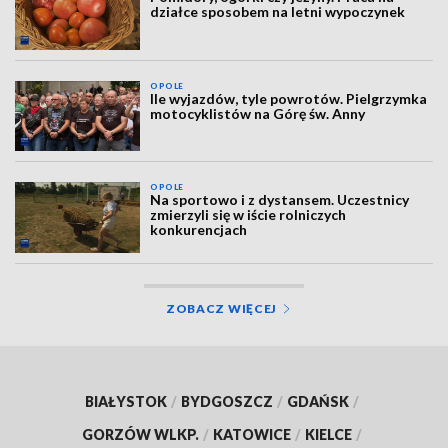
działce sposobem na letni wypoczynek
OPOLE
Ile wyjazdów, tyle powrotów. Pielgrzymka
motocyklistów na Górę św. Anny
OPOLE
Na sportowo i z dystansem. Uczestnicy
zmierzyli się w iście rolniczych
konkurencjach
ZOBACZ WIĘCEJ
BIAŁYSTOK
/
BYDGOSZCZ
/
GDAŃSK
/
GORZÓW WLKP.
/
KATOWICE
/
KIELCE
/