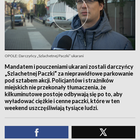
OPOLE: Darczyńcy „Szlachetnej Paczki” ukarani
Mandatem i pouczeniami ukarani zostali darczyńcy
„Szlachetnej Paczki” za nieprawidłowe parkowanie
pod sztabem akcji. Policjantów i strażników
miejskich nie przekonały tłumaczenia, że
kilkuminutowe postoje odbywają się po to, aby
wyładować ciężkie i cenne paczki, które w ten
weekend uszczęśliwiają tysiące ludzi.