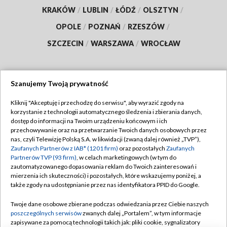
KRAKÓW
/
LUBLIN
/
ŁÓDŹ
/
OLSZTYN
/
OPOLE
/
POZNAŃ
/
RZESZÓW
/
SZCZECIN
/
WARSZAWA
/
WROCŁAW
Szanujemy Twoją prywatność
Dołącz do nas:
Kliknij "Akceptuję i przechodzę do serwisu", aby wyrazić zgody na
korzystanie z technologii automatycznego śledzenia i zbierania danych,
TVP
dostęp do informacji na Twoim urządzeniu końcowym i ich
Abonament TVP
przechowywanie oraz na przetwarzanie Twoich danych osobowych przez
Regulamin TVP
nas, czyli Telewizję Polską S.A. w likwidacji (zwaną dalej również „TVP”),
Emisja w TVP
Polityka prywatności
Zaufanych Partnerów z IAB* (1201 firm)
oraz pozostałych
Zaufanych
Partnerów TVP (93 firm)
, w celach marketingowych (w tym do
Centrum informacji TVP
Moje zgody
zautomatyzowanego dopasowania reklam do Twoich zainteresowań i
mierzenia ich skuteczności) i pozostałych, które wskazujemy poniżej, a
Naziemna Telewizja Cyfrowa
Pomoc
także zgody na udostępnianie przez nas identyfikatora PPID do Google.
Sklep TVP
Biuro reklamy
Twoje dane osobowe zbierane podczas odwiedzania przez Ciebie naszych
Rada Programowa
Kontakt
poszczególnych serwisów
zwanych dalej „Portalem”, w tym informacje
zapisywane za pomocą technologii takich jak: pliki cookie, sygnalizatory