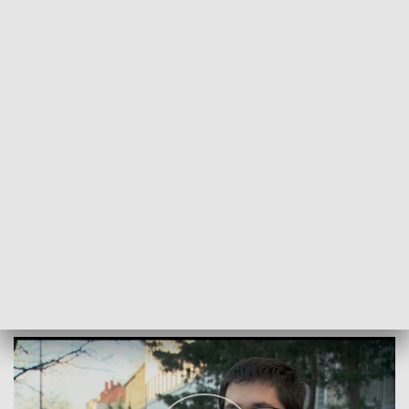
POWRÓT DO
OPOLE
TVP REGIONY
Darczyńcy „Szlachetnej Paczki” ukarani
2017-12-10
Katarzyna Polaczek, mp