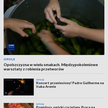
OPOLE
Opolszczyzna w wielu smakach. Międzypokoleniowe
warsztaty z robienia przetworów
OPOLE
Koncert przeniesiony! Padre Guilherme na
Itaka Arenie
OPOLE
Pomidory, ogórki czy jeżyny. Praca na