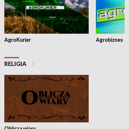
AgroKurier
Agrobiznes
RELIGIA
Oblicza wiary