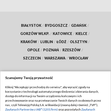
BIAŁYSTOK
/
BYDGOSZCZ
/
GDAŃSK
/
GORZÓW WLKP.
/
KATOWICE
/
KIELCE
/
KRAKÓW
/
LUBLIN
/
ŁÓDŹ
/
OLSZTYN
/
OPOLE
/
POZNAŃ
/
RZESZÓW
/
SZCZECIN
/
WARSZAWA
/
WROCŁAW
Szanujemy Twoją prywatność
Dołącz do nas:
Kliknij "Akceptuję i przechodzę do serwisu", aby wyrazić zgody na
korzystanie z technologii automatycznego śledzenia i zbierania danych,
TVP
dostęp do informacji na Twoim urządzeniu końcowym i ich
Abonament TVP
przechowywanie oraz na przetwarzanie Twoich danych osobowych przez
Regulamin TVP
nas, czyli Telewizję Polską S.A. w likwidacji (zwaną dalej również „TVP”),
Emisja w TVP
Zaufanych Partnerów z IAB* (1201 firm)
oraz pozostałych
Zaufanych
Polityka prywatności