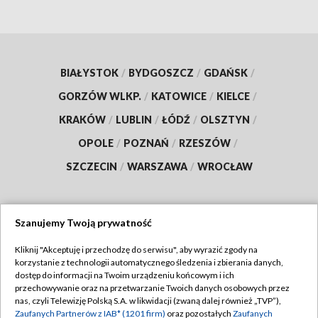
BIAŁYSTOK
/
BYDGOSZCZ
/
GDAŃSK
/
GORZÓW WLKP.
/
KATOWICE
/
KIELCE
/
KRAKÓW
/
LUBLIN
/
ŁÓDŹ
/
OLSZTYN
/
OPOLE
/
POZNAŃ
/
RZESZÓW
/
SZCZECIN
/
WARSZAWA
/
WROCŁAW
Szanujemy Twoją prywatność
Dołącz do nas:
Kliknij "Akceptuję i przechodzę do serwisu", aby wyrazić zgody na
korzystanie z technologii automatycznego śledzenia i zbierania danych,
TVP
dostęp do informacji na Twoim urządzeniu końcowym i ich
Abonament TVP
przechowywanie oraz na przetwarzanie Twoich danych osobowych przez
Regulamin TVP
nas, czyli Telewizję Polską S.A. w likwidacji (zwaną dalej również „TVP”),
Emisja w TVP
Zaufanych Partnerów z IAB* (1201 firm)
oraz pozostałych
Zaufanych
Polityka prywatności