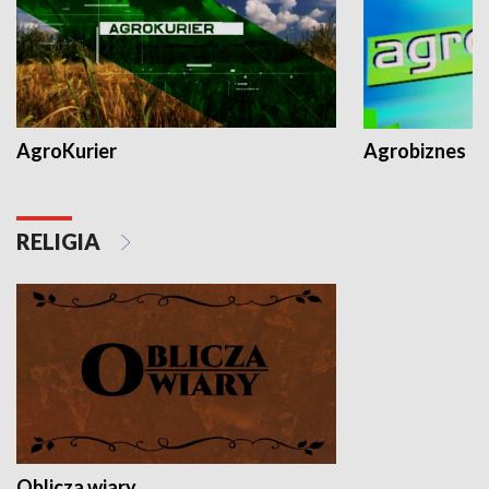
AgroKurier
Agrobiznes
RELIGIA
Oblicza wiary