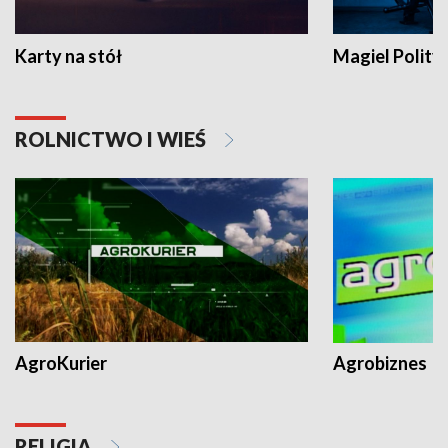
Karty na stół
Magiel Polity
ROLNICTWO I WIEŚ
AgroKurier
Agrobiznes
RELIGIA