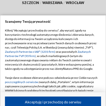
SZCZECIN
/
WARSZAWA
/
WROCŁAW
Szanujemy Twoją prywatność
Dołącz do nas:
Kliknij "Akceptuję i przechodzę do serwisu", aby wyrazić zgody na
korzystanie z technologii automatycznego śledzenia i zbierania danych,
TVP
dostęp do informacji na Twoim urządzeniu końcowym i ich
Abonament TVP
przechowywanie oraz na przetwarzanie Twoich danych osobowych przez
Regulamin TVP
nas, czyli Telewizję Polską S.A. w likwidacji (zwaną dalej również „TVP”),
Emisja w TVP
Zaufanych Partnerów z IAB* (1201 firm)
oraz pozostałych
Zaufanych
Polityka prywatności
Partnerów TVP (93 firm)
, w celach marketingowych (w tym do
Centrum informacji TVP
Moje zgody
zautomatyzowanego dopasowania reklam do Twoich zainteresowań i
mierzenia ich skuteczności) i pozostałych, które wskazujemy poniżej, a
Naziemna Telewizja Cyfrowa
Pomoc
także zgody na udostępnianie przez nas identyfikatora PPID do Google.
Sklep TVP
Biuro reklamy
Twoje dane osobowe zbierane podczas odwiedzania przez Ciebie naszych
Rada Programowa
poszczególnych serwisów
zwanych dalej „Portalem”, w tym informacje
Kontakt
zapisywane za pomocą technologii takich jak: pliki cookie, sygnalizatory
System NOS
WWW lub innych podobnych technologii umożliwiających świadczenie
dopasowanych i bezpiecznych usług, personalizację treści oraz reklam,
Informacje o nadawcy
Kanały
udostępnianie funkcji mediów społecznościowych oraz analizowanie
Akceptuję i przechodzę do serwisu
ruchu w Internecie.
Program dla prasy