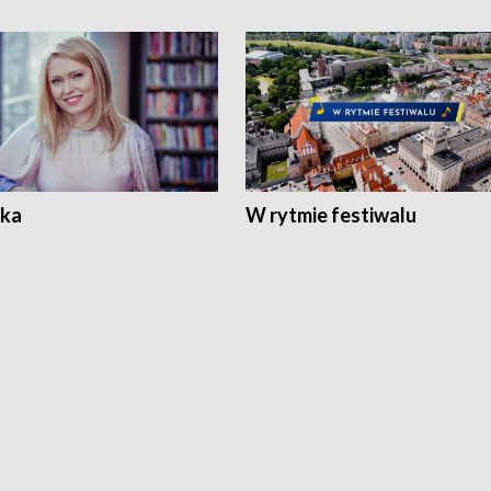
ka
W rytmie festiwalu