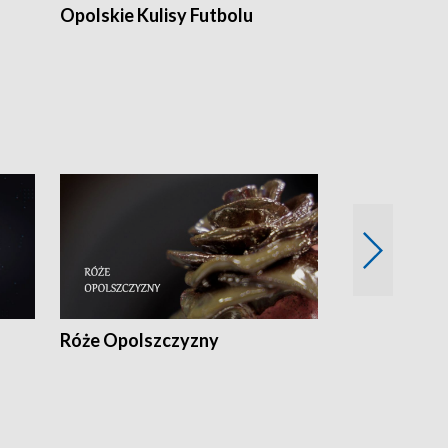
Opolskie Kulisy Futbolu
Złote chwile
sportu
Róże Opolszczyzny
Czas report