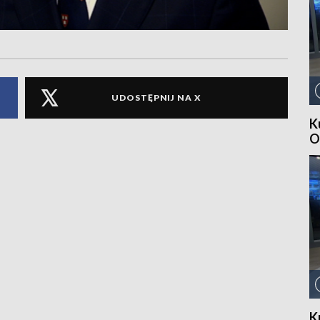
UDOSTĘPNIJ NA X
K
O
K