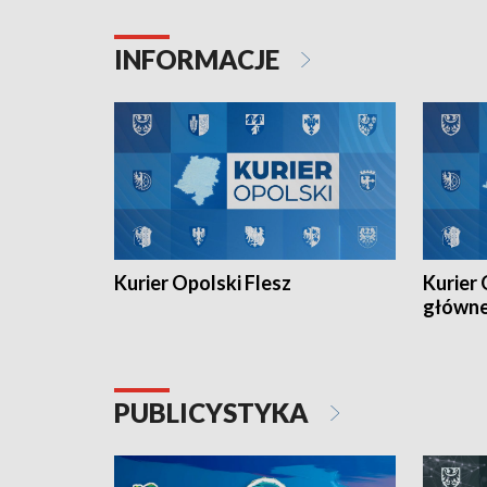
Juniorów Młodszych w kolarstwie
Otwartyc
torowym.
plażowej
INFORMACJE
meczu Ko
Kurier Opolski Flesz
Kurier 
główn
PUBLICYSTYKA