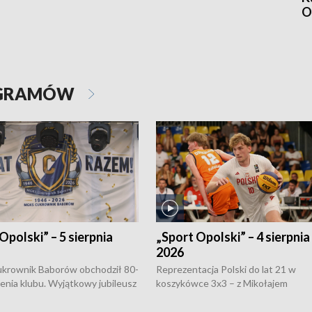
O
OGRAMÓW
Opolski” – 5 sierpnia
„Sport Opolski” – 4 sierpnia
2026
rownik Baborów obchodził 80-
Reprezentacja Polski do lat 21 w
nienia klubu. Wyjątkowy jubileusz
koszykówce 3x3 – z Mikołajem
 na sportowo. W programie
Kowalczykiem z opolskiego AZS-u 
 turnieju eliminacyjnym
składzie - wygrała dwa z trzech tur