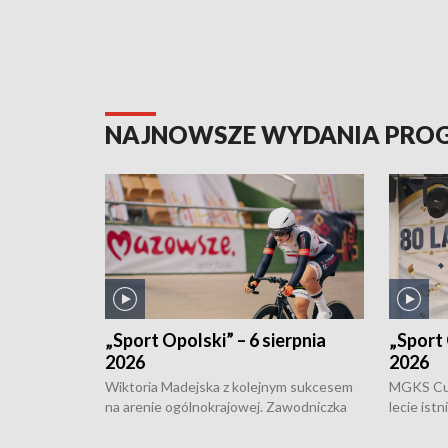
NAJNOWSZE WYDANIA PR
„Sport Opolski” – 6 sierpnia
„Sport 
2026
2026
Wiktoria Madejska z kolejnym sukcesem
MGKS Cuk
na arenie ogólnokrajowej. Zawodniczka
lecie ist
Klubu Kolarskiego Ziemia Brzeska
odbył się
została podwójna Mistrzynią Polski
również o