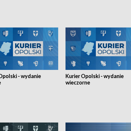
h Mistrzostw w siatkówce
w ramach Ligi Narodów. Rywalizacja
 amatorów w Opolu oraz o
odbyła się w węgierskim Szolnok.
lejarza Opole. Zapraszamy!
Opolski - wydanie
Kurier Opolski - wydanie
e
wieczorne