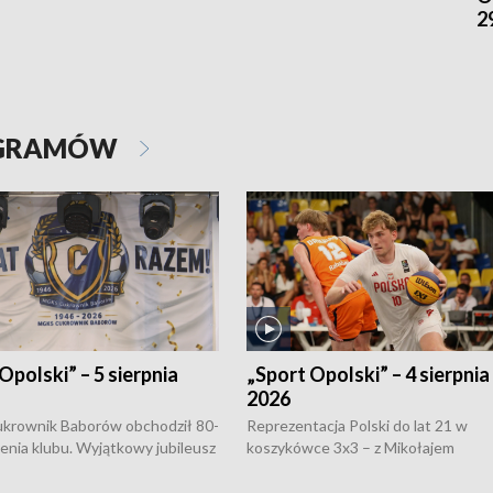
2
OGRAMÓW
Opolski” – 5 sierpnia
„Sport Opolski” – 4 sierpnia
2026
rownik Baborów obchodził 80-
Reprezentacja Polski do lat 21 w
nienia klubu. Wyjątkowy jubileusz
koszykówce 3x3 – z Mikołajem
 na sportowo. W programie
Kowalczykiem z opolskiego AZS-u 
 turnieju eliminacyjnym
składzie - wygrała dwa z trzech tur