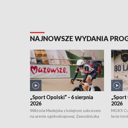
NAJNOWSZE WYDANIA PR
„Sport Opolski” – 6 sierpnia
„Sport 
2026
2026
Wiktoria Madejska z kolejnym sukcesem
MGKS Cuk
na arenie ogólnokrajowej. Zawodniczka
lecie ist
Klubu Kolarskiego Ziemia Brzeska
odbył się
została podwójna Mistrzynią Polski
również o