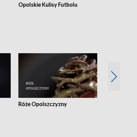
Opolskie Kulisy Futbolu
Złote chwile
sportu
Róże Opolszczyzny
Czas report