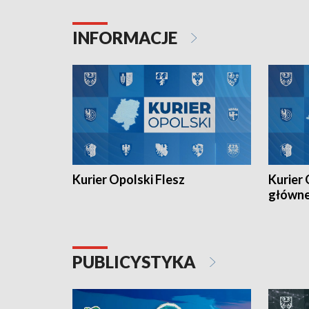
Juniorów Młodszych w kolarstwie
Otwartyc
torowym.
plażowej
INFORMACJE
meczu Ko
Kurier Opolski Flesz
Kurier 
główn
PUBLICYSTYKA