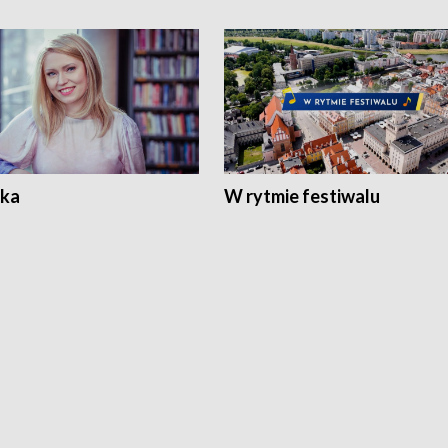
ka
W rytmie festiwalu