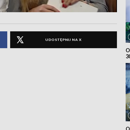
UDOSTĘPNIJ NA X
O
3
O