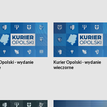
h Mistrzostw w siatkówce
w ramach Ligi Narodów. Rywalizacja
 amatorów w Opolu oraz o
odbyła się w węgierskim Szolnok.
lejarza Opole. Zapraszamy!
Opolski - wydanie
Kurier Opolski - wydanie
e
wieczorne