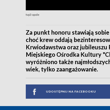
tvp3 opole
Za punkt honoru stawiają sobie
choć krew oddają bezinteresow
Krwiodawstwa oraz jubileuszu 
Miejskiego Ośrodka Kultury "C
wyróżniono także najmłodszych.
wiek, tylko zaangażowanie.
UDOSTĘPNIJ NA FACEBOOKU