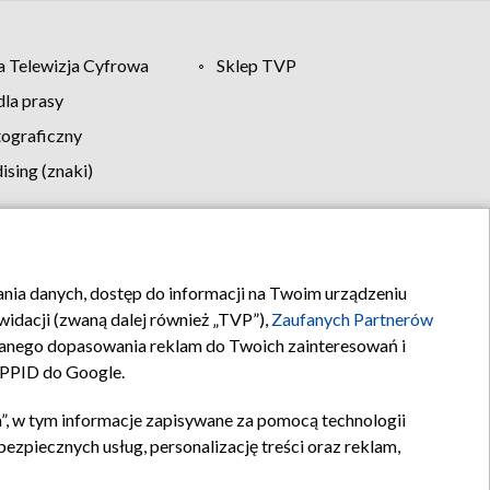
 Telewizja Cyfrowa
Sklep TVP
la prasy
tograficzny
sing (znaki)
klamy
Kontakt
rania danych, dostęp do informacji na Twoim urządzeniu
idacji (zwaną dalej również „TVP”),
Zaufanych Partnerów
anego dopasowania reklam do Twoich zainteresowań i
a PPID do Google.
”, w tym informacje zapisywane za pomocą technologii
zpiecznych usług, personalizację treści oraz reklam,