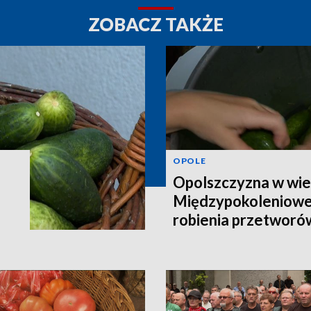
ZOBACZ TAKŻE
OPOLE
Opolszczyzna w wie
Międzypokoleniowe
robienia przetworó