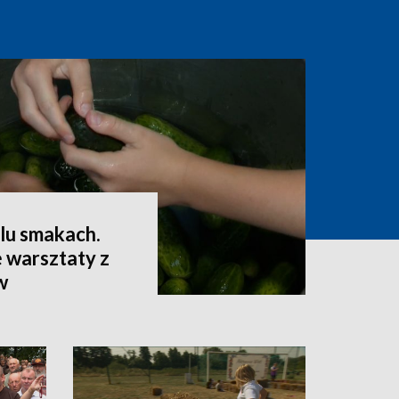
lu smakach.
 warsztaty z
w