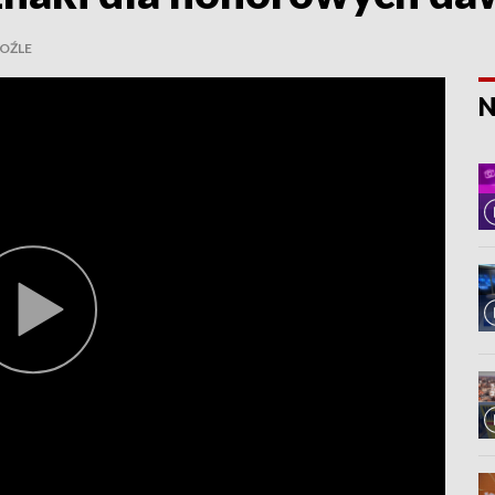
OŹLE
N