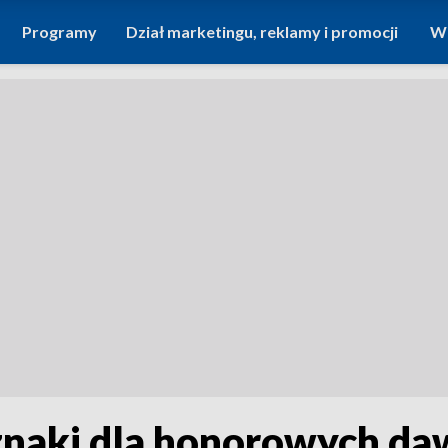
Programy
Dział marketingu, reklamy i promocji
Wi
znaki dla honorowych d