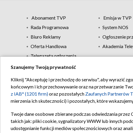
Abonament TVP
Emisja w TVP
Rada Programowa
System NOS
Biuro Reklamy
Ogłoszenie pr
Oferta Handlowa
Akademia Tele
Telegazeta ogłoszenia
Szanujemy Twoją prywatność
Regulamin TVP
Kliknij "Akceptuję i przechodzę do serwisu", aby wyrazić zg
końcowym i ich przechowywanie oraz na przetwarzanie Twoich
z IAB* (1201 firm)
oraz pozostałych
Zaufanych Partnerów T
mierzenia ich skuteczności) i pozostałych, które wskazujemy
Twoje dane osobowe zbierane podczas odwiedzania przez 
takich jak: pliki cookie, sygnalizatory WWW lub innych pod
udostępnianie funkcji mediów społecznościowych oraz anali