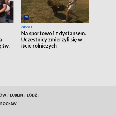
OPOLE
Na sportowo i z dystansem.
a
Uczestnicy zmierzyli się w
 św.
iście rolniczych
konkurencjach
KÓW
/
LUBLIN
/
ŁÓDŹ
/
ROCŁAW