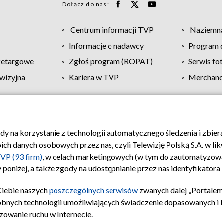
Dołącz do nas:
Centrum informacji TVP
Naziemna
Informacje o nadawcy
Program d
zetargowe
Zgłoś program (ROPAT)
Serwis fo
wizyjna
Kariera w TVP
Merchandi
Polityka prywatności
Moje zgody
Pomoc
Biuro re
ody na korzystanie z technologii automatycznego śledzenia i zbie
 danych osobowych przez nas, czyli Telewizję Polską S.A. w likw
VP (93 firm)
, w celach marketingowych (w tym do zautomatyzow
 poniżej, a także zgody na udostępnianie przez nas identyfikator
Ciebie naszych
poszczególnych serwisów
zwanych dalej „Portalem
obnych technologii umożliwiających świadczenie dopasowanych i be
zowanie ruchu w Internecie.