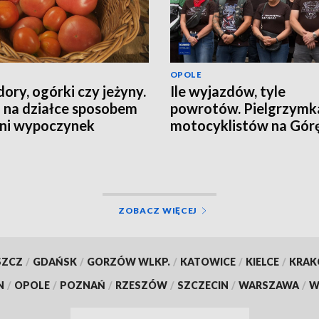
OPOLE
ory, ogórki czy jeżyny.
Ile wyjazdów, tyle
 na działce sposobem
powrotów. Pielgrzymk
tni wypoczynek
motocyklistów na Górę
Anny
ZOBACZ WIĘCEJ
SZCZ
/
GDAŃSK
/
GORZÓW WLKP.
/
KATOWICE
/
KIELCE
/
KRA
N
/
OPOLE
/
POZNAŃ
/
RZESZÓW
/
SZCZECIN
/
WARSZAWA
/
W