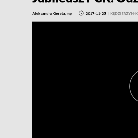
Aleksandra Kiereta, mp
2017-11-25
|
KĘDZIERZYN-K