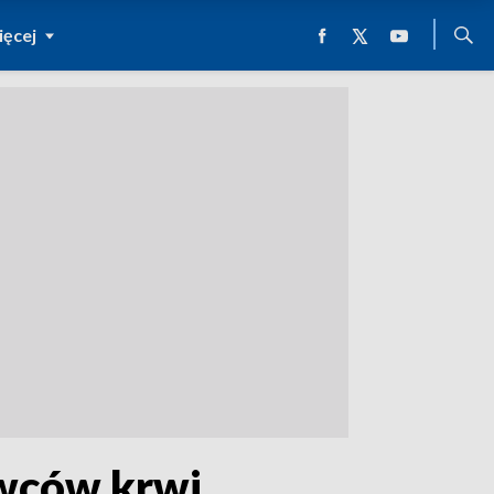
ęcej
awców krwi