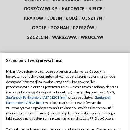
GORZÓW WLKP.
/
KATOWICE
/
KIELCE
/
KRAKÓW
/
LUBLIN
/
ŁÓDŹ
/
OLSZTYN
/
OPOLE
/
POZNAŃ
/
RZESZÓW
/
SZCZECIN
/
WARSZAWA
/
WROCŁAW
Szanujemy Twoją prywatność
Dołącz do nas:
Kliknij "Akceptuję i przechodzę do serwisu", aby wyrazić zgody na
korzystanie z technologii automatycznego śledzenia i zbierania danych,
TVP
dostęp do informacji na Twoim urządzeniu końcowym i ich
Abonament TVP
przechowywanie oraz na przetwarzanie Twoich danych osobowych przez
Regulamin TVP
nas, czyli Telewizję Polską S.A. w likwidacji (zwaną dalej również „TVP”),
Emisja w TVP
Polityka prywatności
Zaufanych Partnerów z IAB* (1201 firm)
oraz pozostałych
Zaufanych
Partnerów TVP (93 firm)
, w celach marketingowych (w tym do
Centrum informacji TVP
Moje zgody
zautomatyzowanego dopasowania reklam do Twoich zainteresowań i
mierzenia ich skuteczności) i pozostałych, które wskazujemy poniżej, a
Naziemna Telewizja Cyfrowa
Pomoc
także zgody na udostępnianie przez nas identyfikatora PPID do Google.
Sklep TVP
Biuro reklamy
Twoje dane osobowe zbierane podczas odwiedzania przez Ciebie naszych