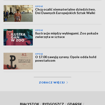
OPOLE
Chcą ocalić niematerialne dziedzictwo.
Dni Dawnych Europejskich Sztuk Walki
OPOLE
Ilustracje między wybiegami. Zoo pokaże
zwierzęta w sztuce
OPOLE
O 17.00 zawyją syreny. Opole odda hołd
powstańcom
ZOBACZ WIĘCEJ
BIAŁYSTOK
/
BYDGOSZCZ
/
GDAŃSK
/