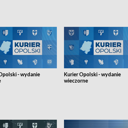
h Mistrzostw w siatkówce
w ramach Ligi Narodów. Rywalizacja
 amatorów w Opolu oraz o
odbyła się w węgierskim Szolnok.
lejarza Opole. Zapraszamy!
Opolski - wydanie
Kurier Opolski - wydanie
e
wieczorne