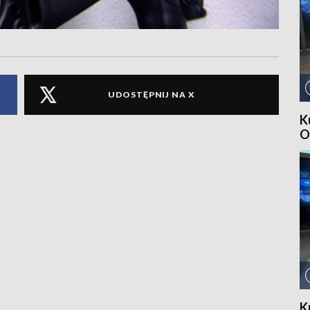
UDOSTĘPNIJ NA X
K
O
K