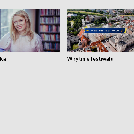
ka
W rytmie festiwalu