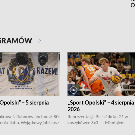
O
OGRAMÓW
Opolski” – 5 sierpnia
„Sport Opolski” – 4 sierpnia
2026
rownik Baborów obchodził 80-
Reprezentacja Polski do lat 21 w
nienia klubu. Wyjątkowy jubileusz
koszykówce 3x3 – z Mikołajem
 na sportowo. W programie
Kowalczykiem z opolskiego AZS-u 
 turnieju eliminacyjnym
składzie - wygrała dwa z trzech tur