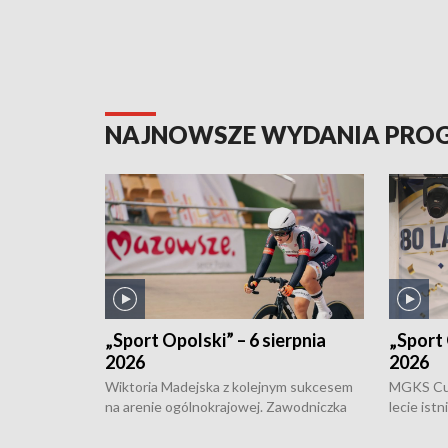
NAJNOWSZE WYDANIA PR
„Sport Opolski” – 6 sierpnia
„Sport 
2026
2026
Wiktoria Madejska z kolejnym sukcesem
MGKS Cuk
na arenie ogólnokrajowej. Zawodniczka
lecie ist
Klubu Kolarskiego Ziemia Brzeska
odbył się
została podwójna Mistrzynią Polski
również o