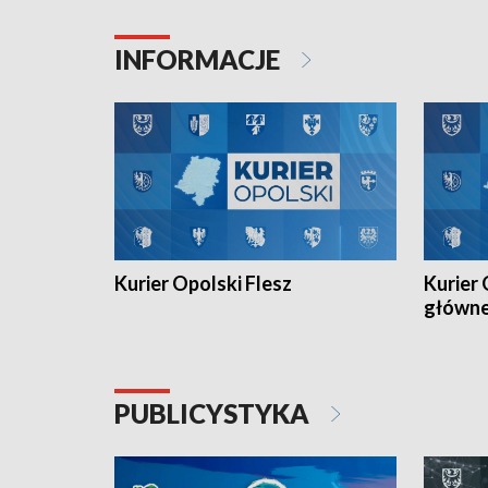
Juniorów Młodszych w kolarstwie
Otwartyc
torowym.
plażowej
INFORMACJE
meczu Ko
Kurier Opolski Flesz
Kurier 
główn
PUBLICYSTYKA