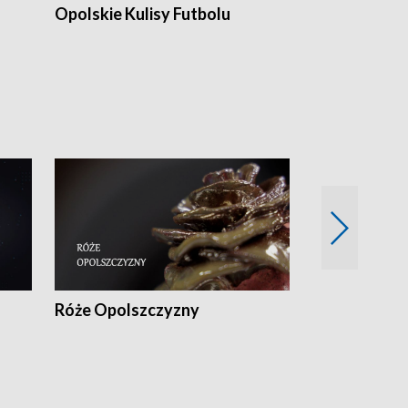
Opolskie Kulisy Futbolu
Złote chwile
sportu
Róże Opolszczyzny
Czas report