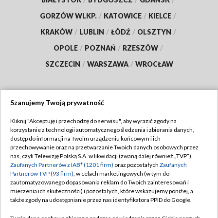
GORZÓW WLKP.
/
KATOWICE
/
KIELCE
/
KRAKÓW
/
LUBLIN
/
ŁÓDŹ
/
OLSZTYN
/
OPOLE
/
POZNAŃ
/
RZESZÓW
/
SZCZECIN
/
WARSZAWA
/
WROCŁAW
Szanujemy Twoją prywatność
Dołącz do nas:
Kliknij "Akceptuję i przechodzę do serwisu", aby wyrazić zgody na
korzystanie z technologii automatycznego śledzenia i zbierania danych,
TVP
dostęp do informacji na Twoim urządzeniu końcowym i ich
Abonament TVP
przechowywanie oraz na przetwarzanie Twoich danych osobowych przez
Regulamin TVP
nas, czyli Telewizję Polską S.A. w likwidacji (zwaną dalej również „TVP”),
Emisja w TVP
Zaufanych Partnerów z IAB* (1201 firm)
oraz pozostałych
Zaufanych
Polityka prywatności
Partnerów TVP (93 firm)
, w celach marketingowych (w tym do
Centrum informacji TVP
Moje zgody
zautomatyzowanego dopasowania reklam do Twoich zainteresowań i
mierzenia ich skuteczności) i pozostałych, które wskazujemy poniżej, a
Naziemna Telewizja Cyfrowa
Pomoc
także zgody na udostępnianie przez nas identyfikatora PPID do Google.
Sklep TVP
Biuro reklamy