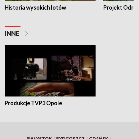
Historia wysokich lotów
Projekt Odra
INNE
Produkcje TVP3 Opole
BIAŁYSTOK
/
BYDGOSZCZ
/
GDAŃSK
/