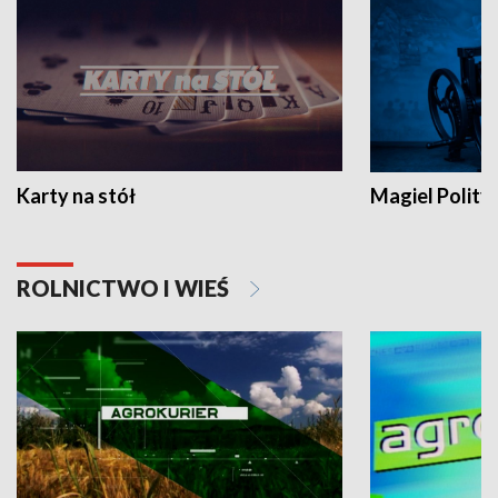
Karty na stół
Magiel Polity
ROLNICTWO I WIEŚ