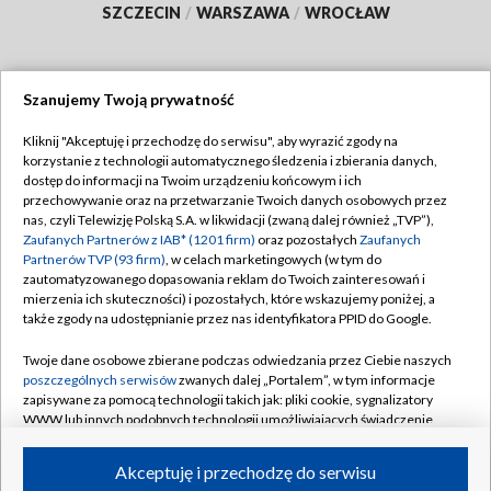
SZCZECIN
/
WARSZAWA
/
WROCŁAW
Szanujemy Twoją prywatność
Dołącz do nas:
Kliknij "Akceptuję i przechodzę do serwisu", aby wyrazić zgody na
korzystanie z technologii automatycznego śledzenia i zbierania danych,
TVP
dostęp do informacji na Twoim urządzeniu końcowym i ich
Abonament TVP
przechowywanie oraz na przetwarzanie Twoich danych osobowych przez
Regulamin TVP
nas, czyli Telewizję Polską S.A. w likwidacji (zwaną dalej również „TVP”),
Emisja w TVP
Zaufanych Partnerów z IAB* (1201 firm)
oraz pozostałych
Zaufanych
Polityka prywatności
Partnerów TVP (93 firm)
, w celach marketingowych (w tym do
Centrum informacji TVP
Moje zgody
zautomatyzowanego dopasowania reklam do Twoich zainteresowań i
mierzenia ich skuteczności) i pozostałych, które wskazujemy poniżej, a
Naziemna Telewizja Cyfrowa
Pomoc
także zgody na udostępnianie przez nas identyfikatora PPID do Google.
Sklep TVP
Biuro reklamy
Twoje dane osobowe zbierane podczas odwiedzania przez Ciebie naszych
Rada Programowa
poszczególnych serwisów
zwanych dalej „Portalem”, w tym informacje
Kontakt
zapisywane za pomocą technologii takich jak: pliki cookie, sygnalizatory
System NOS
WWW lub innych podobnych technologii umożliwiających świadczenie
dopasowanych i bezpiecznych usług, personalizację treści oraz reklam,
Informacje o nadawcy
Kanały
udostępnianie funkcji mediów społecznościowych oraz analizowanie
Akceptuję i przechodzę do serwisu
ruchu w Internecie.
Program dla prasy