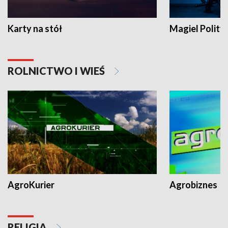
Karty na stół
Magiel Polity
ROLNICTWO I WIEŚ
AgroKurier
Agrobiznes
RELIGIA