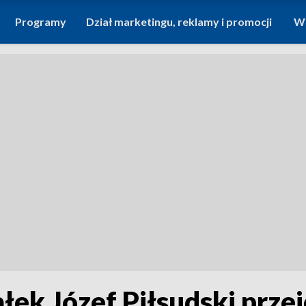
Programy
Dział marketingu, reklamy i promocji
Wi
ek Józef Piłsudski przej