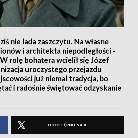
iś nie lada zaszczytu. Na własne
onów i architekta niepodległości -
W rolę bohatera wcielił się Józef
enizacja uroczystego przejazdu
scowości już niemal tradycja, bo
tać i radośnie świętować odzyskanie
UDOSTĘPNIJ NA X