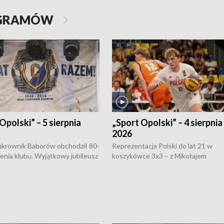
OGRAMÓW
Opolski” – 5 sierpnia
„Sport Opolski” – 4 sierpnia
2026
rownik Baborów obchodził 80-
Reprezentacja Polski do lat 21 w
nienia klubu. Wyjątkowy jubileusz
koszykówce 3x3 – z Mikołajem
 na sportowo. W programie
Kowalczykiem z opolskiego AZS-u 
 turnieju eliminacyjnym
składzie - wygrała dwa z trzech tur
h Mistrzostw w siatkówce
w ramach Ligi Narodów. Rywalizacja
 amatorów w Opolu oraz o
odbyła się w węgierskim Szolnok.
lejarza Opole. Zapraszamy!