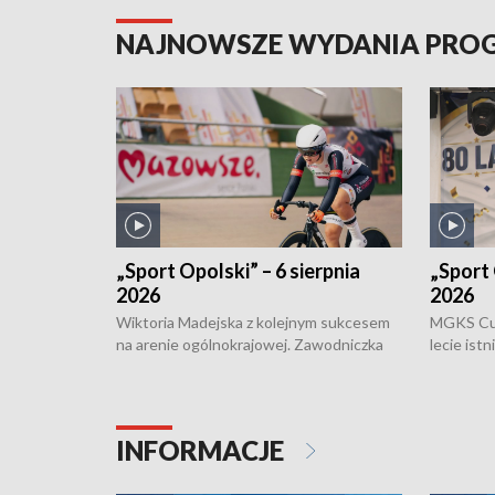
NAJNOWSZE WYDANIA PR
„Sport Opolski” – 6 sierpnia
„Sport 
2026
2026
Wiktoria Madejska z kolejnym sukcesem
MGKS Cuk
na arenie ogólnokrajowej. Zawodniczka
lecie ist
Klubu Kolarskiego Ziemia Brzeska
odbył się
została podwójna Mistrzynią Polski
również o
Juniorów Młodszych w kolarstwie
Otwartyc
torowym.
plażowej
INFORMACJE
meczu Ko