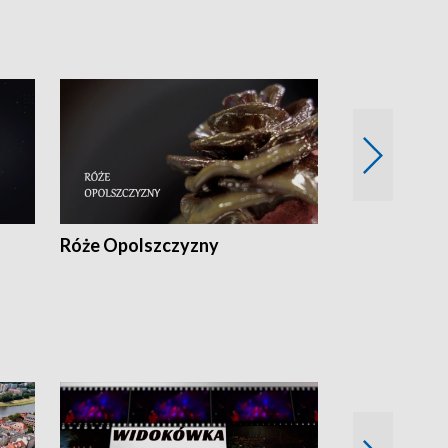
Róże Opolszczyzny
Czas report