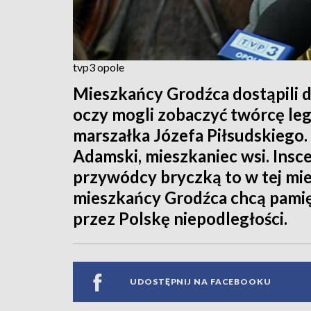
tvp3 opole
Mieszkańcy Grodźca dostąpili dz
oczy mogli zobaczyć twórcę legi
marszałka Józefa Piłsudskiego. 
Adamski, mieszkaniec wsi. Insc
przywódcy bryczką to w tej miej
mieszkańcy Grodźca chcą pamię
przez Polskę niepodległości.
UDOSTĘPNIJ NA FACEBOOKU