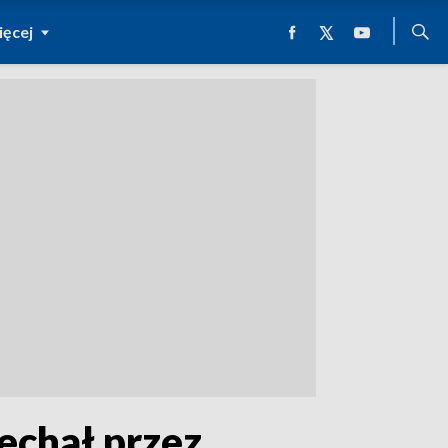
ęcej
echał przez