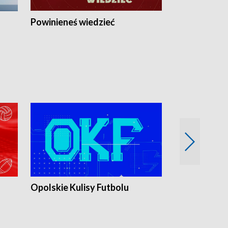
Powinieneś wiedzieć
Kierunek Eu
Opolskie Kulisy Futbolu
Złote chwile
sportu