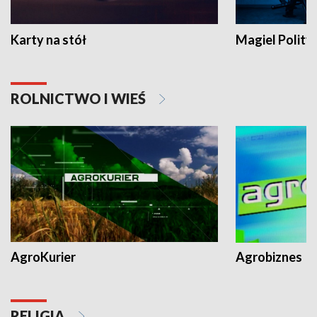
Karty na stół
Magiel Polity
ROLNICTWO I WIEŚ
AgroKurier
Agrobiznes
RELIGIA