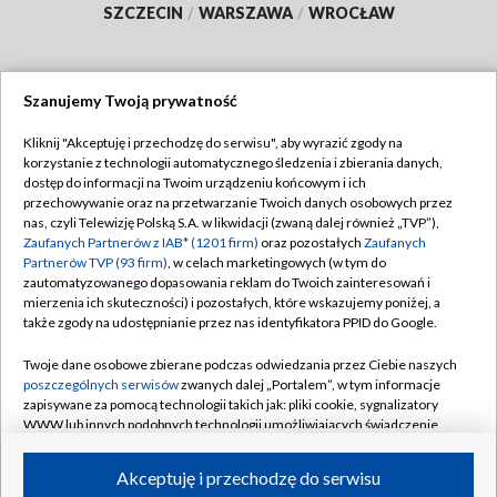
SZCZECIN
/
WARSZAWA
/
WROCŁAW
Szanujemy Twoją prywatność
Dołącz do nas:
Kliknij "Akceptuję i przechodzę do serwisu", aby wyrazić zgody na
korzystanie z technologii automatycznego śledzenia i zbierania danych,
TVP
dostęp do informacji na Twoim urządzeniu końcowym i ich
Abonament TVP
przechowywanie oraz na przetwarzanie Twoich danych osobowych przez
Regulamin TVP
nas, czyli Telewizję Polską S.A. w likwidacji (zwaną dalej również „TVP”),
Emisja w TVP
Zaufanych Partnerów z IAB* (1201 firm)
oraz pozostałych
Zaufanych
Polityka prywatności
Partnerów TVP (93 firm)
, w celach marketingowych (w tym do
Centrum informacji TVP
Moje zgody
zautomatyzowanego dopasowania reklam do Twoich zainteresowań i
mierzenia ich skuteczności) i pozostałych, które wskazujemy poniżej, a
Naziemna Telewizja Cyfrowa
Pomoc
także zgody na udostępnianie przez nas identyfikatora PPID do Google.
Sklep TVP
Biuro reklamy
Twoje dane osobowe zbierane podczas odwiedzania przez Ciebie naszych
Rada Programowa
poszczególnych serwisów
zwanych dalej „Portalem”, w tym informacje
Kontakt
zapisywane za pomocą technologii takich jak: pliki cookie, sygnalizatory
System NOS
WWW lub innych podobnych technologii umożliwiających świadczenie
dopasowanych i bezpiecznych usług, personalizację treści oraz reklam,
Informacje o nadawcy
Kanały
udostępnianie funkcji mediów społecznościowych oraz analizowanie
Akceptuję i przechodzę do serwisu
ruchu w Internecie.
Program dla prasy