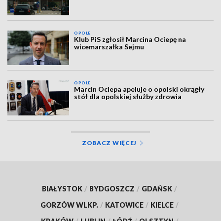
OPOLE
Klub PiS zgłosił Marcina Ociepę na
wicemarszałka Sejmu
OPOLE
Marcin Ociepa apeluje o opolski okrągły
stół dla opolskiej służby zdrowia
ZOBACZ WIĘCEJ
BIAŁYSTOK
/
BYDGOSZCZ
/
GDAŃSK
/
GORZÓW WLKP.
/
KATOWICE
/
KIELCE
/