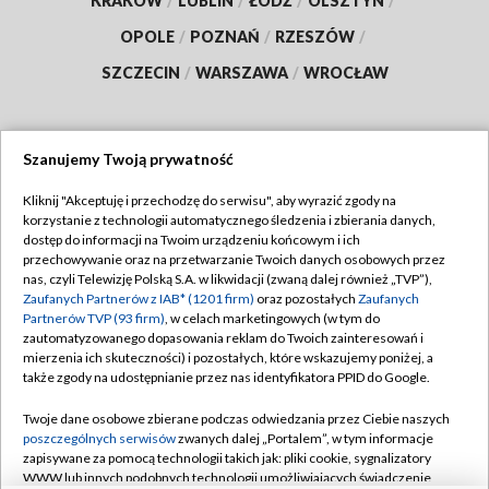
KRAKÓW
/
LUBLIN
/
ŁÓDŹ
/
OLSZTYN
/
OPOLE
/
POZNAŃ
/
RZESZÓW
/
SZCZECIN
/
WARSZAWA
/
WROCŁAW
Szanujemy Twoją prywatność
Dołącz do nas:
Kliknij "Akceptuję i przechodzę do serwisu", aby wyrazić zgody na
korzystanie z technologii automatycznego śledzenia i zbierania danych,
TVP
dostęp do informacji na Twoim urządzeniu końcowym i ich
Abonament TVP
przechowywanie oraz na przetwarzanie Twoich danych osobowych przez
Regulamin TVP
nas, czyli Telewizję Polską S.A. w likwidacji (zwaną dalej również „TVP”),
Emisja w TVP
Polityka prywatności
Zaufanych Partnerów z IAB* (1201 firm)
oraz pozostałych
Zaufanych
Partnerów TVP (93 firm)
, w celach marketingowych (w tym do
Centrum informacji TVP
Moje zgody
zautomatyzowanego dopasowania reklam do Twoich zainteresowań i
mierzenia ich skuteczności) i pozostałych, które wskazujemy poniżej, a
Naziemna Telewizja Cyfrowa
Pomoc
także zgody na udostępnianie przez nas identyfikatora PPID do Google.
Sklep TVP
Biuro reklamy
Twoje dane osobowe zbierane podczas odwiedzania przez Ciebie naszych
Rada Programowa
Kontakt
poszczególnych serwisów
zwanych dalej „Portalem”, w tym informacje
zapisywane za pomocą technologii takich jak: pliki cookie, sygnalizatory
System NOS
WWW lub innych podobnych technologii umożliwiających świadczenie