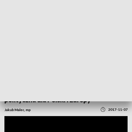
POWRÓT DO
OPOLE
TVP REGIONY
„Niemcy po wyborach. Prognoza
polityczna dla Polski i Europy”
2017-11-07
Jakub Malec, mp