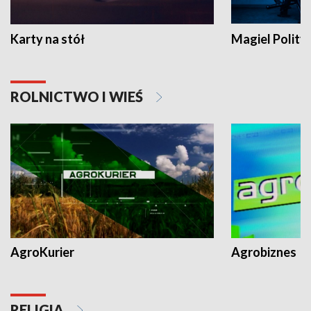
Karty na stół
Magiel Polity
ROLNICTWO I WIEŚ
AgroKurier
Agrobiznes
RELIGIA