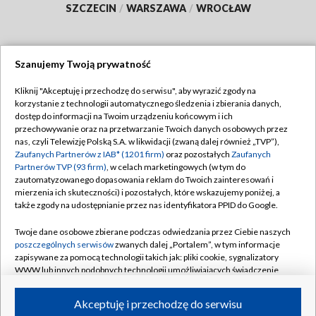
SZCZECIN
/
WARSZAWA
/
WROCŁAW
Szanujemy Twoją prywatność
Dołącz do nas:
Kliknij "Akceptuję i przechodzę do serwisu", aby wyrazić zgody na
korzystanie z technologii automatycznego śledzenia i zbierania danych,
TVP
dostęp do informacji na Twoim urządzeniu końcowym i ich
Abonament TVP
przechowywanie oraz na przetwarzanie Twoich danych osobowych przez
Regulamin TVP
nas, czyli Telewizję Polską S.A. w likwidacji (zwaną dalej również „TVP”),
Emisja w TVP
Zaufanych Partnerów z IAB* (1201 firm)
oraz pozostałych
Zaufanych
Polityka prywatności
Partnerów TVP (93 firm)
, w celach marketingowych (w tym do
Centrum informacji TVP
Moje zgody
zautomatyzowanego dopasowania reklam do Twoich zainteresowań i
mierzenia ich skuteczności) i pozostałych, które wskazujemy poniżej, a
Naziemna Telewizja Cyfrowa
Pomoc
także zgody na udostępnianie przez nas identyfikatora PPID do Google.
Sklep TVP
Biuro reklamy
Twoje dane osobowe zbierane podczas odwiedzania przez Ciebie naszych
Rada Programowa
poszczególnych serwisów
zwanych dalej „Portalem”, w tym informacje
Kontakt
zapisywane za pomocą technologii takich jak: pliki cookie, sygnalizatory
System NOS
WWW lub innych podobnych technologii umożliwiających świadczenie
dopasowanych i bezpiecznych usług, personalizację treści oraz reklam,
Informacje o nadawcy
Kanały
udostępnianie funkcji mediów społecznościowych oraz analizowanie
Akceptuję i przechodzę do serwisu
ruchu w Internecie.
Program dla prasy