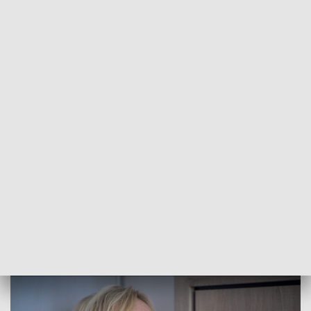
POWRÓT DO
OPOLE
TVP REGIONY
"Na dziennikarza". Oszust podszył się
pod pracownika TVP3 Opole
2017-11-03
Aleksandra Kiereta