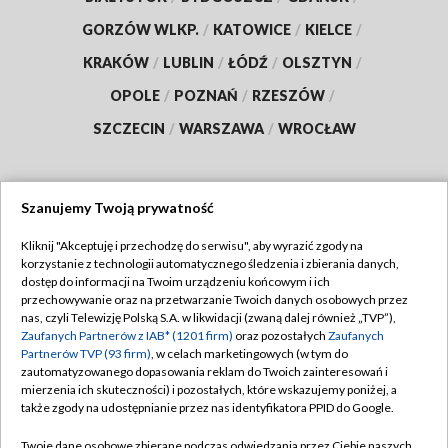
GORZÓW WLKP.
/
KATOWICE
/
KIELCE
/
KRAKÓW
/
LUBLIN
/
ŁÓDŹ
/
OLSZTYN
/
OPOLE
/
POZNAŃ
/
RZESZÓW
/
SZCZECIN
/
WARSZAWA
/
WROCŁAW
Szanujemy Twoją prywatność
Dołącz do nas:
Kliknij "Akceptuję i przechodzę do serwisu", aby wyrazić zgody na
korzystanie z technologii automatycznego śledzenia i zbierania danych,
TVP
dostęp do informacji na Twoim urządzeniu końcowym i ich
Abonament TVP
przechowywanie oraz na przetwarzanie Twoich danych osobowych przez
Regulamin TVP
nas, czyli Telewizję Polską S.A. w likwidacji (zwaną dalej również „TVP”),
Emisja w TVP
Polityka prywatności
Zaufanych Partnerów z IAB* (1201 firm)
oraz pozostałych
Zaufanych
Partnerów TVP (93 firm)
, w celach marketingowych (w tym do
Centrum informacji TVP
Moje zgody
zautomatyzowanego dopasowania reklam do Twoich zainteresowań i
mierzenia ich skuteczności) i pozostałych, które wskazujemy poniżej, a
Naziemna Telewizja Cyfrowa
Pomoc
także zgody na udostępnianie przez nas identyfikatora PPID do Google.
Sklep TVP
Biuro reklamy
Twoje dane osobowe zbierane podczas odwiedzania przez Ciebie naszych