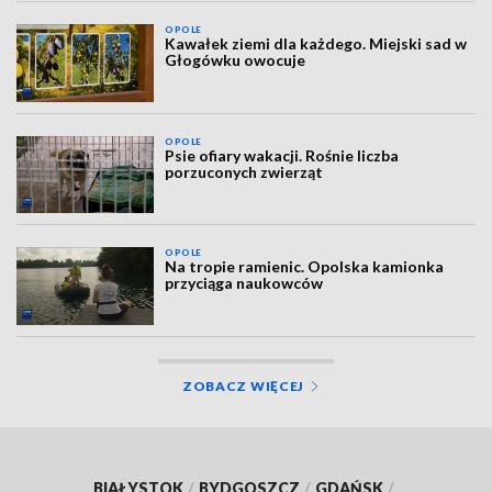
OPOLE
Kawałek ziemi dla każdego. Miejski sad w
Głogówku owocuje
OPOLE
Psie ofiary wakacji. Rośnie liczba
porzuconych zwierząt
OPOLE
Na tropie ramienic. Opolska kamionka
przyciąga naukowców
ZOBACZ WIĘCEJ
BIAŁYSTOK
/
BYDGOSZCZ
/
GDAŃSK
/