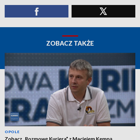
ZOBACZ TAKŻE
OPOLE
Zobacz „Rozmowę Kuriera” z Maciejem Kempą