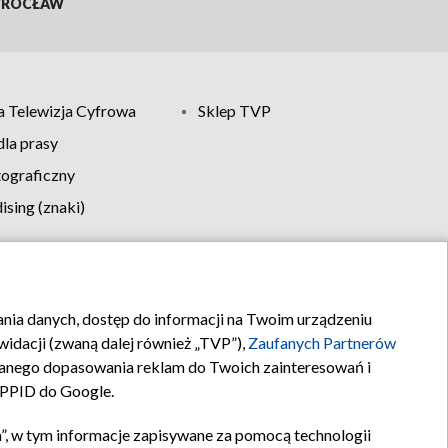
ROCŁAW
 Telewizja Cyfrowa
Sklep TVP
la prasy
tograficzny
sing (znaki)
klamy
Kontakt
rania danych, dostęp do informacji na Twoim urządzeniu
idacji (zwaną dalej również „TVP”),
Zaufanych Partnerów
anego dopasowania reklam do Twoich zainteresowań i
a PPID do Google.
”, w tym informacje zapisywane za pomocą technologii