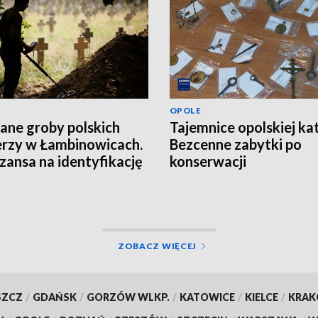
OPOLE
ane groby polskich
Tajemnice opolskiej ka
erzy w Łambinowicach.
Bezcenne zabytki po
szansa na identyfikację
konserwacji
ZOBACZ WIĘCEJ
SZCZ
/
GDAŃSK
/
GORZÓW WLKP.
/
KATOWICE
/
KIELCE
/
KRA