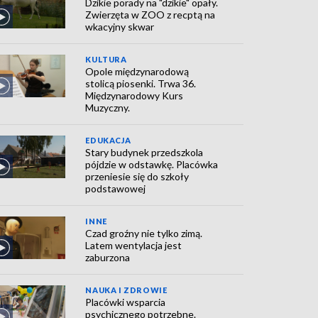
Dzikie porady na "dzikie" opały.
Zwierzęta w ZOO z recptą na
wkacyjny skwar
KULTURA
Opole międzynarodową
stolicą piosenki. Trwa 36.
Międzynarodowy Kurs
Muzyczny.
EDUKACJA
Stary budynek przedszkola
pójdzie w odstawkę. Placówka
przeniesie się do szkoły
podstawowej
INNE
Czad groźny nie tylko zimą.
Latem wentylacja jest
zaburzona
NAUKA I ZDROWIE
Placówki wsparcia
psychicznego potrzebne.