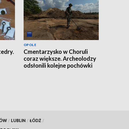
OPOLE
tedry.
Cmentarzysko w Choruli
coraz większe. Archeolodzy
odsłonili kolejne pochówki
KÓW
/
LUBLIN
/
ŁÓDŹ
/