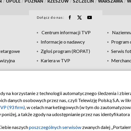
N
/
OPOLE
/
POZNAŃ
/
RZESZÓW
/
SZCZECIN
/
WARSZAWA
/
W
Dołącz do nas:
Centrum informacji TVP
Naziemna
Informacje o nadawcy
Program d
zetargowe
Zgłoś program (ROPAT)
Serwis fo
wizyjna
Kariera w TVP
Merchandi
Polityka prywatności
Moje zgody
Pomoc
Biuro re
ody na korzystanie z technologii automatycznego śledzenia i zbie
 danych osobowych przez nas, czyli Telewizję Polską S.A. w likw
VP (93 firm)
, w celach marketingowych (w tym do zautomatyzow
 poniżej, a także zgody na udostępnianie przez nas identyfikator
Ciebie naszych
poszczególnych serwisów
zwanych dalej „Portalem