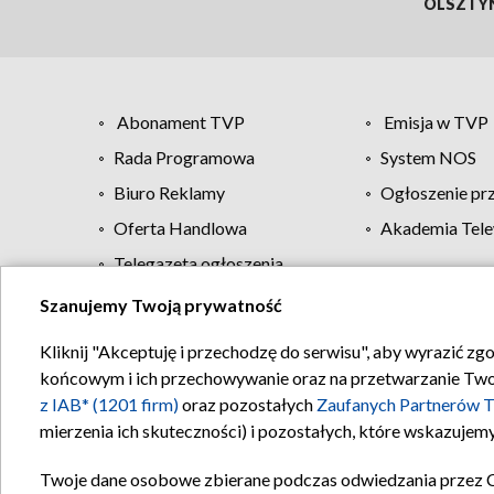
OLSZTY
Abonament TVP
Emisja w TVP
Rada Programowa
System NOS
Biuro Reklamy
Ogłoszenie pr
Oferta Handlowa
Akademia Tele
Telegazeta ogłoszenia
Szanujemy Twoją prywatność
Regulamin TVP
Kliknij "Akceptuję i przechodzę do serwisu", aby wyrazić zg
końcowym i ich przechowywanie oraz na przetwarzanie Twoich
z IAB* (1201 firm)
oraz pozostałych
Zaufanych Partnerów T
mierzenia ich skuteczności) i pozostałych, które wskazujemy
Twoje dane osobowe zbierane podczas odwiedzania przez 