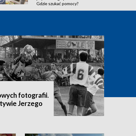
Gdzie szukać pomocy?
wych fotografii.
tywie Jerzego