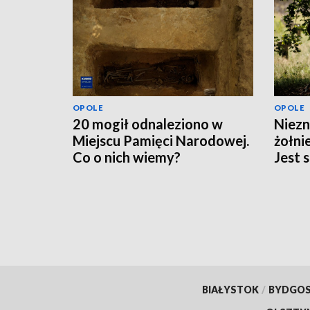
OPOLE
OPOLE
20 mogił odnaleziono w
Niezn
Miejscu Pamięci Narodowej.
żołni
Co o nich wiemy?
Jest 
BIAŁYSTOK
/
BYDGO