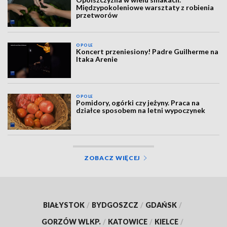
Międzypokoleniowe warsztaty z robienia
przetworów
OPOLE
Koncert przeniesiony! Padre Guilherme na
Itaka Arenie
OPOLE
Pomidory, ogórki czy jeżyny. Praca na
działce sposobem na letni wypoczynek
ZOBACZ WIĘCEJ
BIAŁYSTOK
/
BYDGOSZCZ
/
GDAŃSK
/
GORZÓW WLKP.
/
KATOWICE
/
KIELCE
/