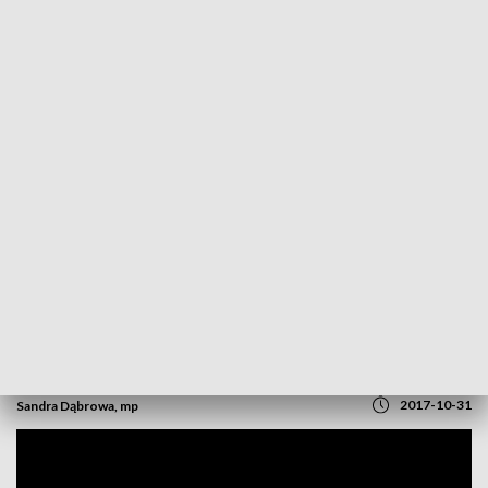
POWRÓT DO
OPOLE
TVP REGIONY
Mieszkańcy wybrali zadania budżetu
obywatelskiego
2017-10-31
Sandra Dąbrowa, mp