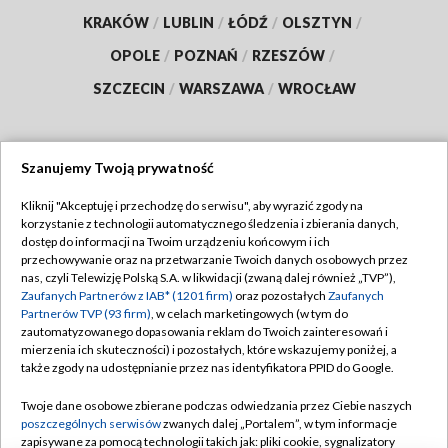
KRAKÓW
/
LUBLIN
/
ŁÓDŹ
/
OLSZTYN
/
OPOLE
/
POZNAŃ
/
RZESZÓW
/
SZCZECIN
/
WARSZAWA
/
WROCŁAW
Szanujemy Twoją prywatność
Dołącz do nas:
Kliknij "Akceptuję i przechodzę do serwisu", aby wyrazić zgody na
korzystanie z technologii automatycznego śledzenia i zbierania danych,
TVP
dostęp do informacji na Twoim urządzeniu końcowym i ich
Abonament TVP
przechowywanie oraz na przetwarzanie Twoich danych osobowych przez
Regulamin TVP
nas, czyli Telewizję Polską S.A. w likwidacji (zwaną dalej również „TVP”),
Emisja w TVP
Polityka prywatności
Zaufanych Partnerów z IAB* (1201 firm)
oraz pozostałych
Zaufanych
Partnerów TVP (93 firm)
, w celach marketingowych (w tym do
Centrum informacji TVP
Moje zgody
zautomatyzowanego dopasowania reklam do Twoich zainteresowań i
mierzenia ich skuteczności) i pozostałych, które wskazujemy poniżej, a
Naziemna Telewizja Cyfrowa
Pomoc
także zgody na udostępnianie przez nas identyfikatora PPID do Google.
Sklep TVP
Biuro reklamy
Twoje dane osobowe zbierane podczas odwiedzania przez Ciebie naszych
Rada Programowa
Kontakt
poszczególnych serwisów
zwanych dalej „Portalem”, w tym informacje
zapisywane za pomocą technologii takich jak: pliki cookie, sygnalizatory