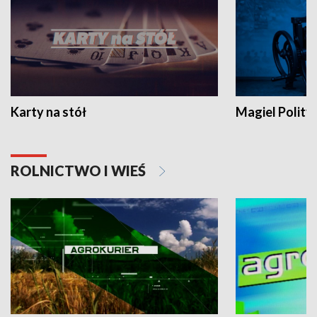
Karty na stół
Magiel Polity
ROLNICTWO I WIEŚ