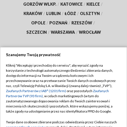
GORZÓW WLKP.
/
KATOWICE
/
KIELCE
/
KRAKÓW
/
LUBLIN
/
ŁÓDŹ
/
OLSZTYN
/
OPOLE
/
POZNAŃ
/
RZESZÓW
/
SZCZECIN
/
WARSZAWA
/
WROCŁAW
Szanujemy Twoją prywatność
Dołącz do nas:
Kliknij "Akceptuję i przechodzę do serwisu", aby wyrazić zgody na
korzystanie z technologii automatycznego śledzenia i zbierania danych,
TVP
dostęp do informacji na Twoim urządzeniu końcowym i ich
Abonament TVP
przechowywanie oraz na przetwarzanie Twoich danych osobowych przez
Regulamin TVP
nas, czyli Telewizję Polską S.A. w likwidacji (zwaną dalej również „TVP”),
Emisja w TVP
Zaufanych Partnerów z IAB* (1201 firm)
oraz pozostałych
Zaufanych
Polityka prywatności
Partnerów TVP (93 firm)
, w celach marketingowych (w tym do
Centrum informacji TVP
Moje zgody
zautomatyzowanego dopasowania reklam do Twoich zainteresowań i
mierzenia ich skuteczności) i pozostałych, które wskazujemy poniżej, a
Naziemna Telewizja Cyfrowa
Pomoc
także zgody na udostępnianie przez nas identyfikatora PPID do Google.
Sklep TVP
Biuro reklamy
Twoje dane osobowe zbierane podczas odwiedzania przez Ciebie naszych
Rada Programowa