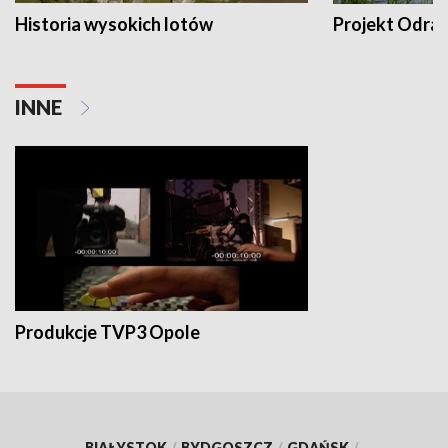
Historia wysokich lotów
Projekt Odra
INNE
Produkcje TVP3 Opole
BIAŁYSTOK
/
BYDGOSZCZ
/
GDAŃSK
/