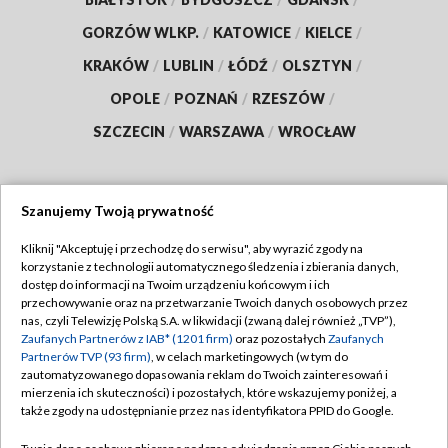
GORZÓW WLKP.
/
KATOWICE
/
KIELCE
/
KRAKÓW
/
LUBLIN
/
ŁÓDŹ
/
OLSZTYN
/
OPOLE
/
POZNAŃ
/
RZESZÓW
/
SZCZECIN
/
WARSZAWA
/
WROCŁAW
Szanujemy Twoją prywatność
Dołącz do nas:
Kliknij "Akceptuję i przechodzę do serwisu", aby wyrazić zgody na
korzystanie z technologii automatycznego śledzenia i zbierania danych,
TVP
dostęp do informacji na Twoim urządzeniu końcowym i ich
Abonament TVP
przechowywanie oraz na przetwarzanie Twoich danych osobowych przez
Regulamin TVP
nas, czyli Telewizję Polską S.A. w likwidacji (zwaną dalej również „TVP”),
Emisja w TVP
Zaufanych Partnerów z IAB* (1201 firm)
oraz pozostałych
Zaufanych
Polityka prywatności
Partnerów TVP (93 firm)
, w celach marketingowych (w tym do
Centrum informacji TVP
Moje zgody
zautomatyzowanego dopasowania reklam do Twoich zainteresowań i
mierzenia ich skuteczności) i pozostałych, które wskazujemy poniżej, a
Naziemna Telewizja Cyfrowa
Pomoc
także zgody na udostępnianie przez nas identyfikatora PPID do Google.
Sklep TVP
Biuro reklamy