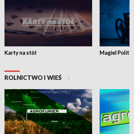
Karty na stół
Magiel Polity
ROLNICTWO I WIEŚ